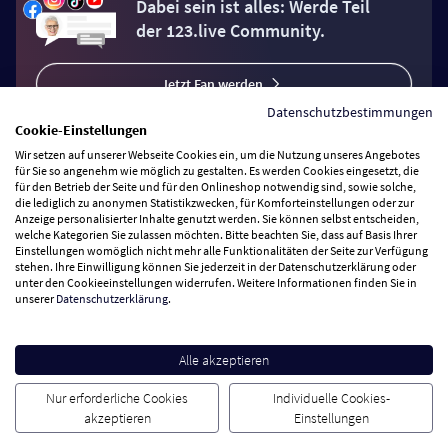
Dabei sein ist alles: Werde Teil
der 123.live Community.
Jetzt Fan werden
Datenschutzbestimmungen
Cookie-Einstellungen
Wir setzen auf unserer Webseite Cookies ein, um die Nutzung unseres Angebotes
für Sie so angenehm wie möglich zu gestalten. Es werden Cookies eingesetzt, die
für den Betrieb der Seite und für den Onlineshop notwendig sind, sowie solche,
Vertrag widerrufen
die lediglich zu anonymen Statistikzwecken, für Komforteinstellungen oder zur
Anzeige personalisierter Inhalte genutzt werden. Sie können selbst entscheiden,
welche Kategorien Sie zulassen möchten. Bitte beachten Sie, dass auf Basis Ihrer
Einstellungen womöglich nicht mehr alle Funktionalitäten der Seite zur Verfügung
Zahlungsarten
stehen. Ihre Einwilligung können Sie jederzeit in der Datenschutzerklärung oder
unter den Cookieeinstellungen widerrufen. Weitere Informationen finden Sie in
unserer
Datenschutzerklärung
.
Wir versenden mit
Service Hotline
Alle akzeptieren
Nur erforderliche Cookies
Individuelle Cookies-
Besuchen Sie uns
akzeptieren
Einstellungen