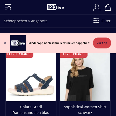
Schnäppchen & Angebote
Filter
Mit der App noch schneller zum Schnäppchen!
Zur App
LETZTE CHANCE
LETZTE CHANCE
Chiara Gradi
sophistical Women Shirt
Damensandalen blau
schwarz