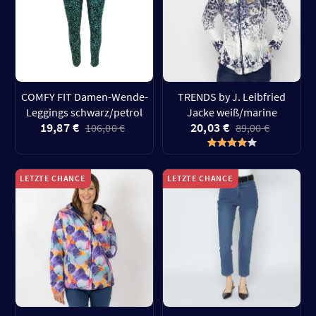
COMFY FIT Damen-Wende-
TRENDS by J. Leibfried
Leggings schwarz/petrol
Jacke weiß/marine
19,87 €
20,03 €
106,00 €
89,00 €
LETZTE CHANCE
LETZTE CHANCE