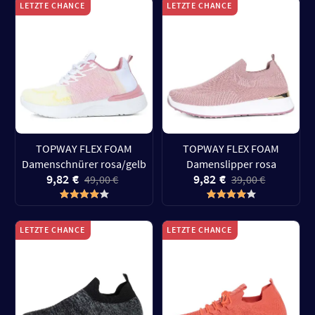
LETZTE CHANCE
LETZTE CHANCE
TOPWAY FLEX FOAM
TOPWAY FLEX FOAM
Damenschnürer rosa/gelb
Damenslipper rosa
9,82 €
9,82 €
49,00 €
39,00 €
LETZTE CHANCE
LETZTE CHANCE