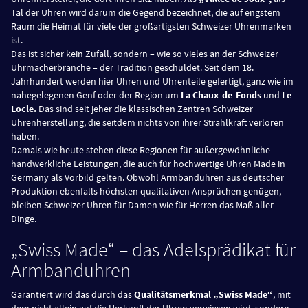
Tal der Uhren wird darum die Gegend bezeichnet, die auf engstem
Raum die Heimat für viele der großartigsten Schweizer Uhrenmarken
ist.
Das ist sicher kein Zufall, sondern – wie so vieles an der Schweizer
Uhrmacherbranche – der Tradition geschuldet. Seit dem 18.
Jahrhundert werden hier Uhren und Uhrenteile gefertigt, ganz wie im
nahegelegenen Genf oder der Region um
La Chaux-de-Fonds
und
Le
Locle.
Das sind seit jeher die klassischen Zentren Schweizer
Uhrenherstellung, die seitdem nichts von ihrer Strahlkraft verloren
haben.
Damals wie heute stehen diese Regionen für außergewöhnliche
handwerkliche Leistungen, die auch für hochwertige Uhren Made in
Germany als Vorbild gelten. Obwohl Armbanduhren aus deutscher
Produktion ebenfalls höchsten qualitativen Ansprüchen genügen,
bleiben Schweizer Uhren für Damen wie für Herren das Maß aller
Dinge.
„Swiss Made“ – das Adelsprädikat für
Armbanduhren
Garantiert wird das durch das
Qualitätsmerkmal „Swiss Made“
, mit
dem nicht allein auf die Herkunft der Uhren verwiesen wird, sondern