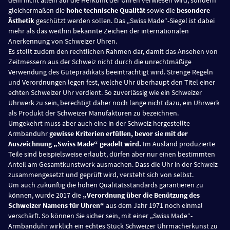
gleichermaßen die
hohe technische Qualität
sowie die
besondere
Ästhetik
geschützt werden sollen. Das „Swiss Made“-Siegel ist dabei
mehr als das weithin bekannte Zeichen der internationalen
Anerkennung von Schweizer Uhren.
Es stellt zudem den rechtlichen Rahmen dar, damit das Ansehen von
Zeitmessern aus der Schweiz nicht durch die unrechtmäßige
Verwendung des Güteprädikats beeinträchtigt wird. Strenge Regeln
und Verordnungen legen fest, welche Uhr überhaupt den Titel einer
echten Schweizer Uhr verdient. So zuverlässig wie ein Schweizer
Uhrwerk zu sein, berechtigt daher noch lange nicht dazu, ein Uhrwerk
als Produkt der Schweizer Manufakturen zu bezeichnen.
Umgekehrt muss aber auch eine in der Schweiz hergestellte
Armbanduhr
gewisse Kriterien erfüllen, bevor sie mit der
Auszeichnung „Swiss Made“ geadelt wird.
Im Ausland produzierte
Teile sind beispielsweise erlaubt, dürfen aber nur einen bestimmten
Anteil am Gesamtkunstwerk ausmachen. Dass die Uhr in der Schweiz
zusammengesetzt und geprüft wird, versteht sich von selbst.
Um auch zukünftig die hohen Qualitätsstandards garantieren zu
können, wurde 2017 die
„Verordnung über die Benützung des
Schweizer Namens für Uhren“
aus dem Jahr 1971 noch einmal
verschärft. So können Sie sicher sein, mit einer „Swiss Made“-
Armbanduhr wirklich ein echtes Stück Schweizer Uhrmacherkunst zu