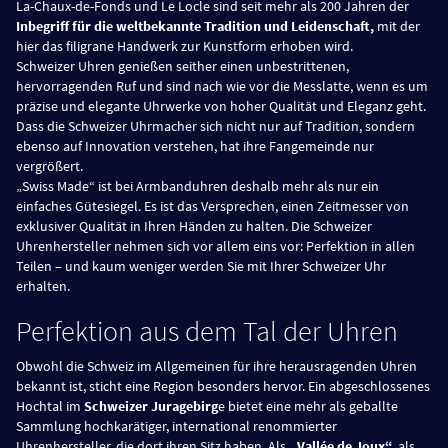
La-Chaux-de-Fonds und Le Locle sind seit mehr als 200 Jahren der
Inbegriff für die weltbekannte Tradition und Leidenschaft,
mit der
hier das filigrane Handwerk zur Kunstform erhoben wird.
Schweizer Uhren genießen seither einen unbestrittenen,
hervorragenden Ruf und sind nach wie vor die Messlatte, wenn es um
präzise und elegante Uhrwerke von hoher Qualität und Eleganz geht.
Dass die Schweizer Uhrmacher sich nicht nur auf Tradition, sondern
ebenso auf Innovation verstehen, hat ihre Fangemeinde nur
vergrößert.
„Swiss Made“ ist bei Armbanduhren deshalb mehr als nur ein
einfaches Gütesiegel. Es ist das Versprechen, einen Zeitmesser von
exklusiver Qualität in Ihren Händen zu halten. Die Schweizer
Uhrenhersteller nehmen sich vor allem eins vor: Perfektion in allen
Teilen – und kaum weniger werden Sie mit Ihrer Schweizer Uhr
erhalten.
Perfektion aus dem Tal der Uhren
Obwohl die Schweiz im Allgemeinen für ihre herausragenden Uhren
bekannt ist, sticht eine Region besonders hervor. Ein abgeschlossenes
Hochtal im
Schweizer Juragebirg
e bietet eine mehr als geballte
Sammlung hochkarätiger, international renommierter
Uhrenhersteller, die dort ihren Sitz haben. Als
„Vallée de Joux“,
als