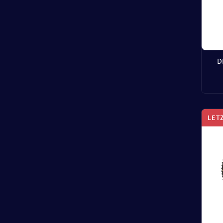
D
LET