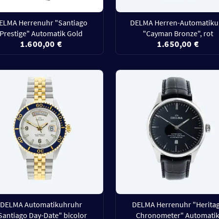
ELMA Herrenuhr "Santiago
DELMA Herren-Automatiku
Prestige" Automatik Gold
"Cayman Bronze", rot
1.600,00 €
1.650,00 €
DELMA Automatikuhruhr
DELMA Herrenuhr "Herita
Santiago Day-Date" bicolor
Chronometer" Automati