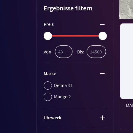
Ergebnisse filtern
Preis
Von:
Bis:
Marke
Delma
31
Mango
2
MA
Uhrwerk