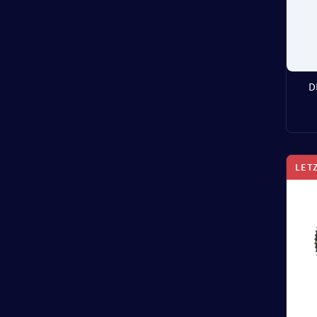
D
LET