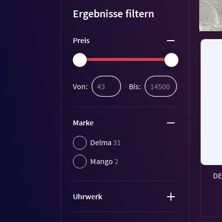
Ergebnisse filtern
Preis
Von:
Bis:
Marke
Delma
31
Mango
2
DE
Uhrwerk