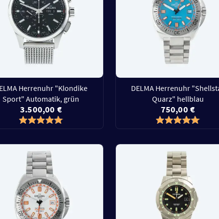
ELMA Herrenuhr "Klondike
DELMA Herrenuhr "Shellst
Sport" Automatik, grün
Quarz" hellblau
3.500,00 €
750,00 €