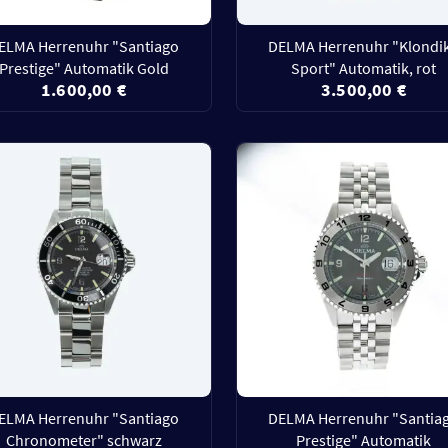
ELMA Herrenuhr "Santiago
DELMA Herrenuhr "Klondi
Prestige" Automatik Gold
Sport" Automatik, rot
1.600,00 €
3.500,00 €
ELMA Herrenuhr "Santiago
DELMA Herrenuhr "Santia
Chronometer" schwarz
Prestige" Automatik