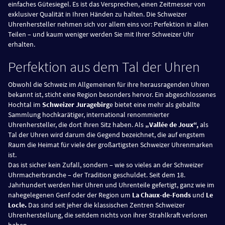
einfaches Gütesiegel. Es ist das Versprechen, einen Zeitmesser von
exklusiver Qualität in Ihren Händen zu halten. Die Schweizer
Uhrenhersteller nehmen sich vor allem eins vor: Perfektion in allen
Teilen – und kaum weniger werden Sie mit Ihrer Schweizer Uhr
erhalten.
Perfektion aus dem Tal der Uhren
Obwohl die Schweiz im Allgemeinen für ihre herausragenden Uhren
bekannt ist, sticht eine Region besonders hervor. Ein abgeschlossenes
Hochtal im
Schweizer Juragebirg
e bietet eine mehr als geballte
Sammlung hochkarätiger, international renommierter
Uhrenhersteller, die dort ihren Sitz haben. Als
„Vallée de Joux“,
als
Tal der Uhren wird darum die Gegend bezeichnet, die auf engstem
Raum die Heimat für viele der großartigsten Schweizer Uhrenmarken
ist.
Das ist sicher kein Zufall, sondern – wie so vieles an der Schweizer
Uhrmacherbranche – der Tradition geschuldet. Seit dem 18.
Jahrhundert werden hier Uhren und Uhrenteile gefertigt, ganz wie im
nahegelegenen Genf oder der Region um
La Chaux-de-Fonds
und
Le
Locle.
Das sind seit jeher die klassischen Zentren Schweizer
Uhrenherstellung, die seitdem nichts von ihrer Strahlkraft verloren
haben.