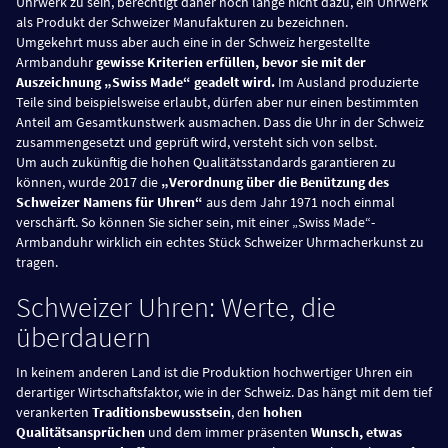
Uhrwerk zu sein, berechtigt daher noch lange nicht dazu, ein Uhrwerk
als Produkt der Schweizer Manufakturen zu bezeichnen.
Umgekehrt muss aber auch eine in der Schweiz hergestellte
Armbanduhr
gewisse Kriterien erfüllen, bevor sie mit der
Auszeichnung „Swiss Made“ geadelt wird.
Im Ausland produzierte
Teile sind beispielsweise erlaubt, dürfen aber nur einen bestimmten
Anteil am Gesamtkunstwerk ausmachen. Dass die Uhr in der Schweiz
zusammengesetzt und geprüft wird, versteht sich von selbst.
Um auch zukünftig die hohen Qualitätsstandards garantieren zu
können, wurde 2017 die
„Verordnung über die Benützung des
Schweizer Namens für Uhren“
aus dem Jahr 1971 noch einmal
verschärft. So können Sie sicher sein, mit einer „Swiss Made“-
Armbanduhr wirklich ein echtes Stück Schweizer Uhrmacherkunst zu
tragen.
Schweizer Uhren: Werte, die
überdauern
In keinem anderen Land ist die Produktion hochwertiger Uhren ein
derartiger Wirtschaftsfaktor, wie in der Schweiz. Das hängt mit dem tief
verankerten
Traditionsbewusstsein
, den
hohen
Qualitätsansprüchen
und dem immer präsenten
Wunsch, etwas