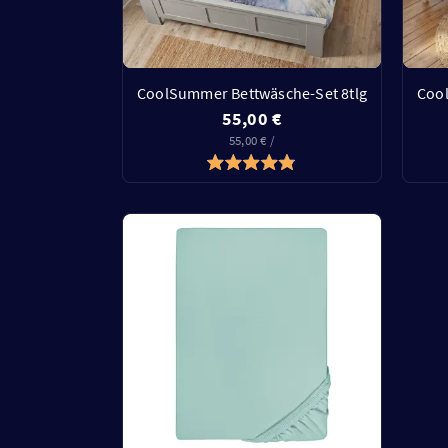
CoolSummer Bettwäsche-Set 8tlg
Cool
55,00 €
55,00 € /