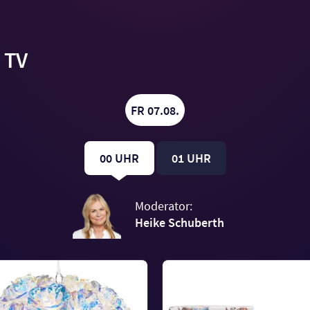
 TV
FR 07.08.
00 UHR
01 UHR
Moderator:
Heike Schuberth