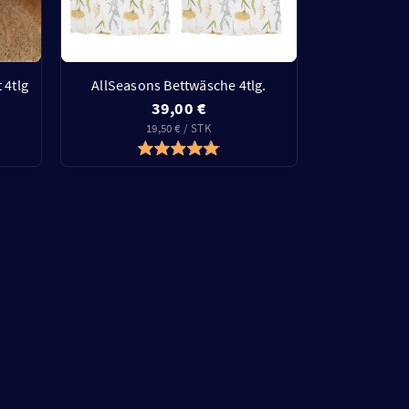
 4tlg
AllSeasons Bettwäsche 4tlg.
39,00 €
19,50 € / STK