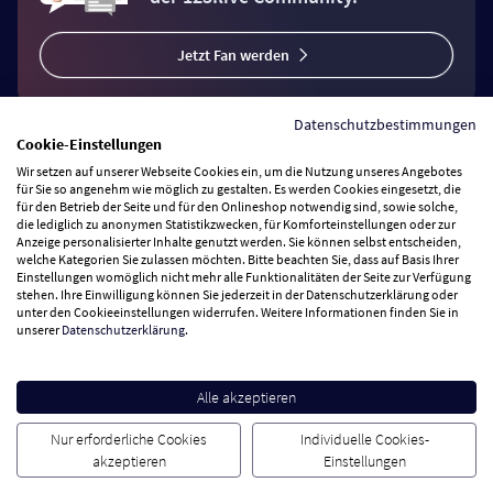
Jetzt Fan werden
Datenschutzbestimmungen
Cookie-Einstellungen
Wir setzen auf unserer Webseite Cookies ein, um die Nutzung unseres Angebotes
Vertrag widerrufen
für Sie so angenehm wie möglich zu gestalten. Es werden Cookies eingesetzt, die
für den Betrieb der Seite und für den Onlineshop notwendig sind, sowie solche,
die lediglich zu anonymen Statistikzwecken, für Komforteinstellungen oder zur
Anzeige personalisierter Inhalte genutzt werden. Sie können selbst entscheiden,
Zahlungsarten
welche Kategorien Sie zulassen möchten. Bitte beachten Sie, dass auf Basis Ihrer
Einstellungen womöglich nicht mehr alle Funktionalitäten der Seite zur Verfügung
stehen. Ihre Einwilligung können Sie jederzeit in der Datenschutzerklärung oder
Wir versenden mit
unter den Cookieeinstellungen widerrufen. Weitere Informationen finden Sie in
unserer
Datenschutzerklärung
.
Service Hotline
Alle akzeptieren
Besuchen Sie uns
Nur erforderliche Cookies
Individuelle Cookies-
akzeptieren
Einstellungen
Cookie Einstellungen
AGB
Datenschutz
Impressum