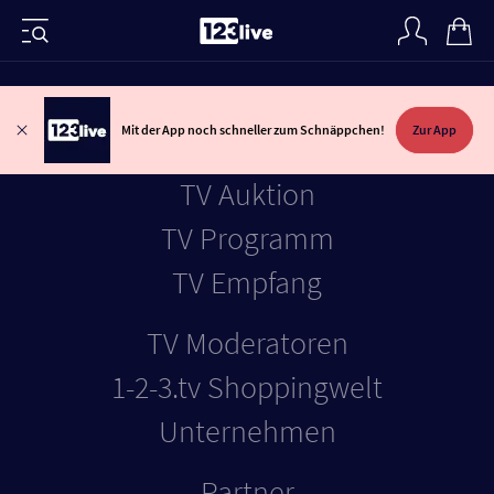
Mit der App noch schneller zum Schnäppchen!
Zur App
TV Auktion
TV Programm
TV Empfang
TV Moderatoren
1-2-3.tv Shoppingw
elt
Unternehmen
Partner