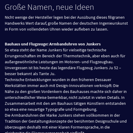
Große Namen, neue Ideen
Nicht wenige der Hersteller legen bei der Ausübung dieses filigranen
Handwerks Wert darauf, große Namen der deutschen Ingenieurskunst
in Form von vollendeten Uhren wieder aufleben zu lassen.
Bauhaus und Flugzeuge: Armbanduhren von Junkers
So etwa steht der Name Junkers für vielseitige technische
Errungenschaften im Bereich der Thermotechnik, aber eben auch für
außergewöhnliche Leistungen im Motoren- und Flugzeugbau.
Unvergessen ist bis heute das legendäre Flugzeug Junkers Ju 52 –
besser bekannt als Tante Ju.
Technische Entwicklungen wurden in den früheren Dessauer
Werkstätten immer auch mit Design-Innovationen verknüpft: Die
Nähe zu den großen Vordenkern des Bauhauses machte sich daher in
unterschiedlicher Weise bemerkbar, nicht zuletzt in vielen Details. In
Zusammenarbeit mit den am Bauhaus tätigen Künstlern entstanden
so etwa eine neuartige Typografie und Formgebung.
Die Armbanduhren der Marke Junkers stehen vollkommen in der
Tradition der Gestaltungskonzepte der berühmten Designschule und
überzeugen deshalb mit einer klaren Formensprache, in die
gleichzeitig die Fliegervergangenheit einfließt.