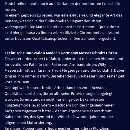
Modellreihen heute noch auf die Namen der berühmten Luftschiffe
hören.
In einem Zeppelin zu reisen, war eine exklusive und elegante Art des
Reisens, was sich in der funktionellen Eleganz der Uhren
widerspiegelt. Die Marke bietet ein breites Sortiment – Quarzuhren
sind hier genauso zu finden wie zertifizierte Chronometer, allesamt
unter höchsten Qualitätsansprüchen in Deutschland hergestellt.
Technische Innovation Made in Germany: Messerschmitt Uhren
Ein weiterer deutscher Luftfahrtpionier steht mit seinen Visionen und
Innovationen Pate für eine Reihe von Armbanduhren: Willy
Messerschmitt war fasziniert von Flugzeugen und der Luftfahrt. Dabei
ging es ihm immer darum, Bestehendes zu verbessern und seiner Zeit
voraus zu sein.
Geprägt war Messerschmitts Arbeit daneben von höchsten
Qualitätsansprüchen, die an alle seine Entwicklungen angelegt
wurden. So entstanden nicht nur einige der bekanntesten
Flugzeugmodelle, sondern – nachdem sich der Ingenieur neuen
Aufgaben zugewandt hatte – der unvergessene Messerschmitt
Kabinenroller, das Symbol der Wirtschaftswunderjahre und der
allgemeinen Motorisierung.
An diesen Pionier- und Erfindergeist erinnern die in Pforzheim