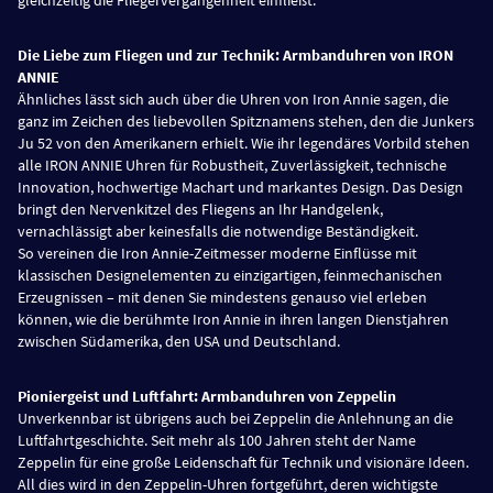
Die Liebe zum Fliegen und zur Technik: Armbanduhren von IRON
ANNIE
Ähnliches lässt sich auch über die Uhren von Iron Annie sagen, die
ganz im Zeichen des liebevollen Spitznamens stehen, den die Junkers
Ju 52 von den Amerikanern erhielt. Wie ihr legendäres Vorbild stehen
alle IRON ANNIE Uhren für Robustheit, Zuverlässigkeit, technische
Innovation, hochwertige Machart und markantes Design. Das Design
bringt den Nervenkitzel des Fliegens an Ihr Handgelenk,
vernachlässigt aber keinesfalls die notwendige Beständigkeit.
So vereinen die Iron Annie-Zeitmesser moderne Einflüsse mit
klassischen Designelementen zu einzigartigen, feinmechanischen
Erzeugnissen – mit denen Sie mindestens genauso viel erleben
können, wie die berühmte Iron Annie in ihren langen Dienstjahren
zwischen Südamerika, den USA und Deutschland.
Pioniergeist und Luftfahrt: Armbanduhren von Zeppelin
Unverkennbar ist übrigens auch bei Zeppelin die Anlehnung an die
Luftfahrtgeschichte. Seit mehr als 100 Jahren steht der Name
Zeppelin für eine große Leidenschaft für Technik und visionäre Ideen.
All dies wird in den Zeppelin-Uhren fortgeführt, deren wichtigste