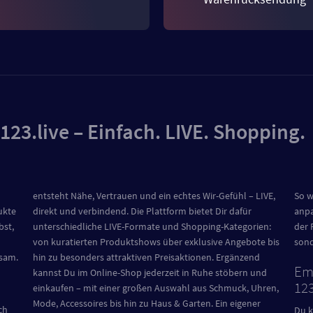
123.live – Einfach. LIVE. Shopping
entsteht Nähe, Vertrauen und ein echtes Wir-Gefühl – LIVE,
So w
ukte
direkt und verbindend. Die Plattform bietet Dir dafür
anpa
bst,
unterschiedliche LIVE-Formate und Shopping-Kategorien:
der 
von kuratierten Produktshows über exklusive Angebote bis
sond
nsam.
hin zu besonders attraktiven Preisaktionen. Ergänzend
Emp
kannst Du im Online-Shop jederzeit in Ruhe stöbern und
:
123
einkaufen – mit einer großen Auswahl aus Schmuck, Uhren,
Mode, Accessoires bis hin zu Haus & Garten. Ein eigener
ch
Du k