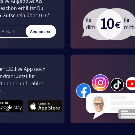
usive Angebote! Als
eschön erhältst Du
n Gutschein über 10 €*
Abonnieren
er 123.live App noch
 dran: Jetzt für
tphone und Tablet
n.