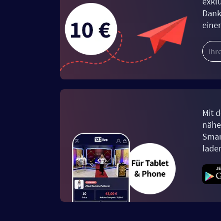
exkl
Dank
eine
Mit d
näher
Smar
lade