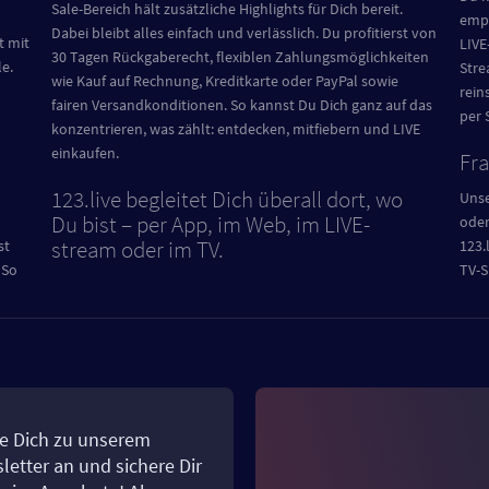
Sale-Bereich hält zusätzliche Highlights für Dich bereit.
empf
Dabei bleibt alles einfach und verlässlich. Du profitierst von
t mit
LIVE
30 Tagen Rückgaberecht, flexiblen Zahlungsmöglichkeiten
le.
Stre
wie Kauf auf Rechnung, Kreditkarte oder PayPal sowie
rein
fairen Versandkonditionen. So kannst Du Dich ganz auf das
per 
konzentrieren, was zählt: entdecken, mitfiebern und LIVE
einkaufen.
Fr
123.live begleitet Dich überall dort, wo
Unse
Du bist – per App, im Web, im LIVE-
oder
stream oder im TV.
st
123.
 So
TV-S
e Dich zu unserem
letter an und sichere Dir