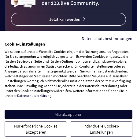
der 123.live Community.
Jetzt Fan werden
Datenschutzbestimmungen
Cookie-Einstellungen
Wir setzen auf unserer Webseite Cookies ein, um die Nutzung unseres Angebotes
Vertrag widerrufen
für Sie so angenehm wie möglich zu gestalten. Es werden Cookies eingesetzt, die
für den Betrieb der Seite und für den Onlineshop notwendig sind, sowie solche,
die lediglich zu anonymen Statistikzwecken, für Komforteinstellungen oder zur
Anzeige personalisierter Inhalte genutzt werden. Sie können selbst entscheiden,
Zahlungsarten
welche Kategorien Sie zulassen möchten. Bitte beachten Sie, dass auf Basis Ihrer
Einstellungen womöglich nicht mehr alle Funktionalitäten der Seite zur Verfügung
stehen. Ihre Einwilligung können Sie jederzeit in der Datenschutzerklärung oder
Wir versenden mit
unter den Cookieeinstellungen widerrufen. Weitere Informationen finden Sie in
unserer
Datenschutzerklärung
.
Service Hotline
Alle akzeptieren
Besuchen Sie uns
Nur erforderliche Cookies
Individuelle Cookies-
akzeptieren
Einstellungen
Cookie Einstellungen
AGB
Datenschutz
Impressum