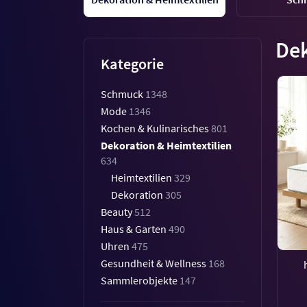
Dek
Kategorie
Schmuck
1348
Mode
1346
Kochen & Kulinarisches
801
Dekoration & Heimtextilien
634
Heimtextilien
329
Dekoration
305
Beauty
512
Haus & Garten
490
Uhren
475
Gesundheit & Wellness
168
Sammlerobjekte
147