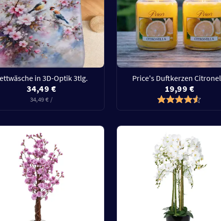
ettwäsche in 3D-Optik 3tlg.
Price's Duftkerzen Citronel
34,49 €
19,99 €
34,49 € /