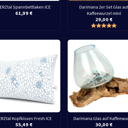
ERZtal Spannbettlaken ICE
Darimana 2er Set Glas au
61,99 €
Kaffeewurzel mini
29,00 €
ERZtal Kopfkissen Fresh ICE
Darimana Glas auf Kaffeewu
55,49 €
30,00 €