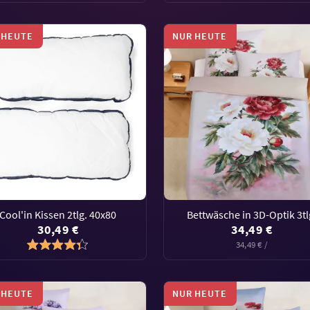
 HEUTE
NUR HEUTE
Cool'in Kissen 2tlg. 40x80
Bettwäsche in 3D-Optik 3tl
30,49 €
34,49 €
34,49 € /
 HEUTE
NUR HEUTE