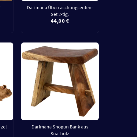
f
Darimana Überraschungsenten-
Set 2-tlg.
44,00 €
rzel
Darimana Shogun Bank aus
Suarholz