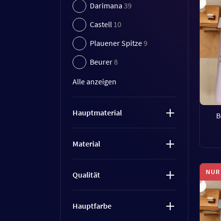
Darimana
39
Castell
10
Plauener Spitze
9
Beurer
8
Alle anzeigen
Hauptmaterial
B
Material
NUR
Qualität
Hauptfarbe