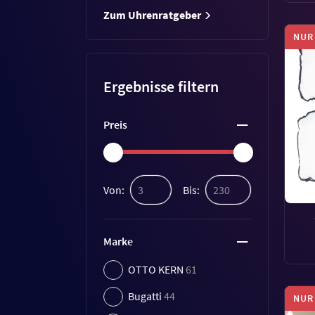
Zum Uhrenratgeber
NUR
Ergebnisse filtern
Preis
Von:
Bis:
Marke
OTTO KERN
61
Bugatti
44
NUR