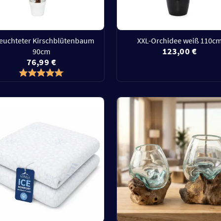
euchteter Kirschblütenbaum
XXL-Orchidee weiß 110c
123,00 €
90cm
76,99 €