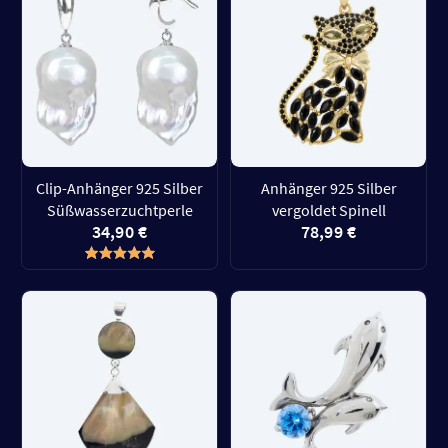
Clip-Anhänger 925 Silber
Anhänger 925 Silber
Süßwasserzuchtperle
vergoldet Spinell
34,90 €
78,99 €