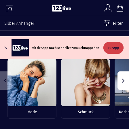
Silber Anhänger
Filter
Mit der App noch schneller zum Schnäppchen!
Zur App
Mode
Schmuck
Koche