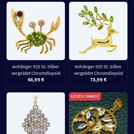
Anhänger 925 St. Silber
Anhänger 925 St. Silber
vergoldet Chromdiopsid
vergoldet Chromdiopsid
48,99 €
78,99 €
LETZTE CHANCE