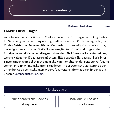
Jetzt Fan werden
Datenschutzbestimmungen
Cookie-Einstellungen
Wir setzen auf unserer Webseite Cookies ein, um die Nutzung unseres Angebotes
Vertrag widerrufen
für Sie so angenehm wie möglich zu gestalten. Es werden Cookies eingesetzt, die
für den Betrieb der Seite und für den Onlineshop notwendig sind, sowie solche,
die lediglich zu anonymen Statistikzwecken, für Komforteinstellungen oder zur
Anzeige personalisierter Inhalte genutzt werden. Sie können selbst entscheiden,
Zahlungsarten
welche Kategorien Sie zulassen möchten. Bitte beachten Sie, dass auf Basis Ihrer
Einstellungen womöglich nicht mehr alle Funktionalitäten der Seite zur Verfügung
stehen. Ihre Einwilligung können Sie jederzeit in der Datenschutzerklärung oder
Wir versenden mit
unter den Cookieeinstellungen widerrufen. Weitere Informationen finden Sie in
unserer
Datenschutzerklärung
.
Service Hotline
Alle akzeptieren
Besuchen Sie uns
Nur erforderliche Cookies
Individuelle Cookies-
akzeptieren
Einstellungen
Cookie Einstellungen
AGB
Datenschutz
Impressum