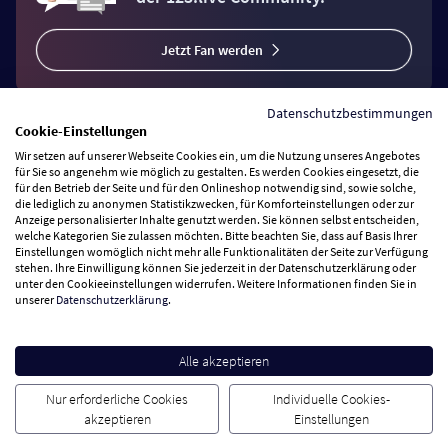
Jetzt Fan werden
Datenschutzbestimmungen
Cookie-Einstellungen
Wir setzen auf unserer Webseite Cookies ein, um die Nutzung unseres Angebotes
Vertrag widerrufen
für Sie so angenehm wie möglich zu gestalten. Es werden Cookies eingesetzt, die
für den Betrieb der Seite und für den Onlineshop notwendig sind, sowie solche,
die lediglich zu anonymen Statistikzwecken, für Komforteinstellungen oder zur
Anzeige personalisierter Inhalte genutzt werden. Sie können selbst entscheiden,
Zahlungsarten
welche Kategorien Sie zulassen möchten. Bitte beachten Sie, dass auf Basis Ihrer
Einstellungen womöglich nicht mehr alle Funktionalitäten der Seite zur Verfügung
stehen. Ihre Einwilligung können Sie jederzeit in der Datenschutzerklärung oder
Wir versenden mit
unter den Cookieeinstellungen widerrufen. Weitere Informationen finden Sie in
unserer
Datenschutzerklärung
.
Service Hotline
Alle akzeptieren
Besuchen Sie uns
Nur erforderliche Cookies
Individuelle Cookies-
akzeptieren
Einstellungen
Cookie Einstellungen
AGB
Datenschutz
Impressum