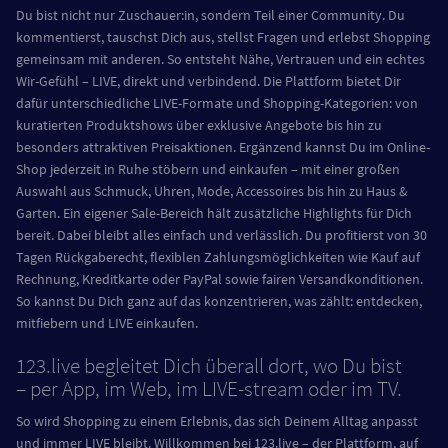
Du bist nicht nur Zuschauer:in, sondern Teil einer Community. Du
kommentierst, tauschst Dich aus, stellst Fragen und erlebst Shopping
gemeinsam mit anderen. So entsteht Nähe, Vertrauen und ein echtes
Wir-Gefühl – LIVE, direkt und verbindend. Die Plattform bietet Dir
dafür unterschiedliche LIVE-Formate und Shopping-Kategorien: von
kuratierten Produktshows über exklusive Angebote bis hin zu
besonders attraktiven Preisaktionen. Ergänzend kannst Du im Online-
Shop jederzeit in Ruhe stöbern und einkaufen – mit einer großen
Auswahl aus Schmuck, Uhren, Mode, Accessoires bis hin zu Haus &
Garten. Ein eigener Sale-Bereich hält zusätzliche Highlights für Dich
bereit. Dabei bleibt alles einfach und verlässlich. Du profitierst von 30
Tagen Rückgaberecht, flexiblen Zahlungsmöglichkeiten wie Kauf auf
Rechnung, Kreditkarte oder PayPal sowie fairen Versandkonditionen.
So kannst Du Dich ganz auf das konzentrieren, was zählt: entdecken,
mitfiebern und LIVE einkaufen.
123.live begleitet Dich überall dort, wo Du bist
– per App, im Web, im LIVE-stream oder im TV.
So wird Shopping zu einem Erlebnis, das sich Deinem Alltag anpasst
und immer LIVE bleibt. Willkommen bei 123.live – der Plattform, auf