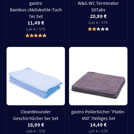
gastro
W&G WC Terminator
Bambus-/Aktivkohle-Tuch
50Tabs
20,99 €
7er Set
11,49 €
0,42 € / STK
1,64 € / STK
CleanWounder
gastro Poliertücher 'Platin-
Geschirrtücher 5er Set
400' 7teiliges Set
18,99 €
14,49 €
3,80 € / STK
2,07 € / STK