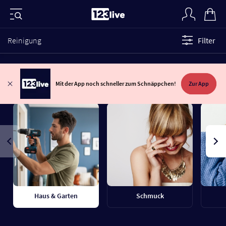
Reinigung
Filter
Mit der App noch schneller zum Schnäppchen!
Zur App
Haus & Garten
Schmuck