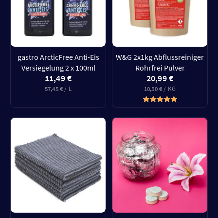
gastro ArcticFree Anti-Eis
W&G 2x1kg Abflussreiniger
Versiegelung 2 x 100ml
Rohrfrei Pulver
11,49 €
20,99 €
57,45 € / L
10,50 € / KG