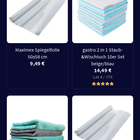
Maximex Spiegelfolie
gastro 2 in 1 Staub-
50x58 cm
&Wischtuch 10er Set
9,49 €
beige/blau
14,49 €
1,45 € / STK