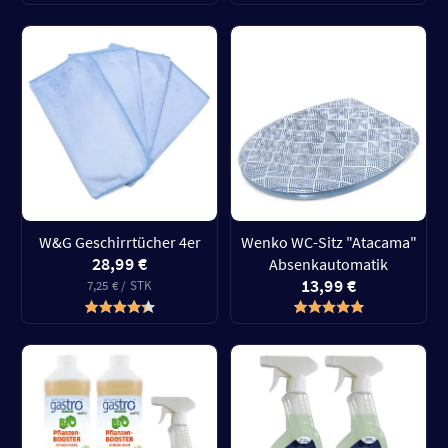
W&G Geschirrtücher 4er
Wenko WC-Sitz "Atacama"
28,99 €
Absenkautomatik
13,99 €
7,25 € / STK