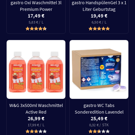
gastro Oxi Waschmittel 3l
gastro HandspülenGel 3 x 1
Premium Power
Liter Geburtstag
17,49 €
19,49 €
5,83 € / L
6,50 € / L
W&G 3x500ml Waschmittel
gastro WC Tabs
Active Red
Sonderedition Lavendel
26,99 €
25,49 €
17,99 € / L
0,32 € / STK