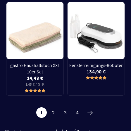
gastro Haushaltstuch XXL
Fensterreinigungs-Roboter
134,90 €
10er Set
14,49 €
1,45 € / STK
1
2
3
4