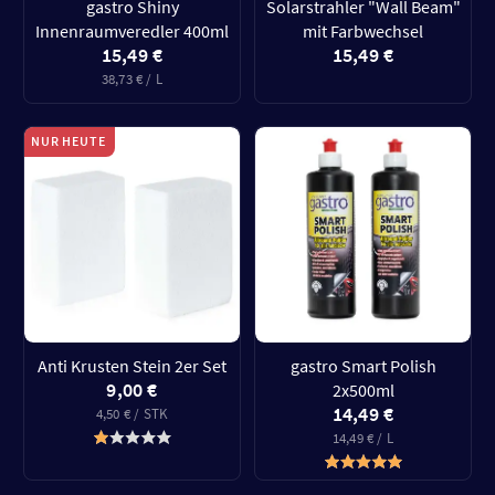
gastro Shiny
Solarstrahler "Wall Beam"
Innenraumveredler 400ml
mit Farbwechsel
15,49 €
15,49 €
38,73 € / L
NUR HEUTE
Anti Krusten Stein 2er Set
gastro Smart Polish
9,00 €
2x500ml
14,49 €
4,50 € / STK
14,49 € / L