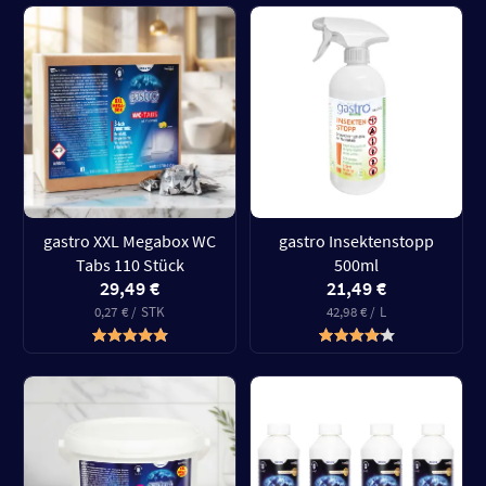
gastro XXL Megabox WC
gastro Insektenstopp
Tabs 110 Stück
500ml
29,49 €
21,49 €
0,27 € / STK
42,98 € / L