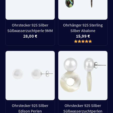
Ohrstecker 925 Silber
Ohrhänger 925 Sterling
Süßwasserzuchtperle 9MM
Silber Abalone
28,00 €
15,99 €
Ohrstecker 925 Silber
Ohrstecker 925 Silber
Edison Perlen
Süßwasserzuchtperlen