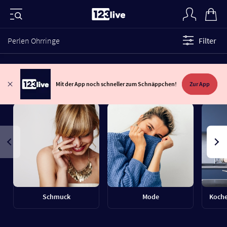
Perlen Ohrringe
Filter
Mit der App noch schneller zum Schnäppchen!
Zur App
Schmuck
Mode
Koche