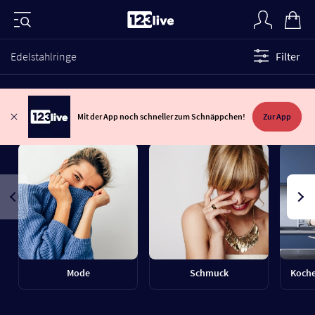
Edelstahlringe
Filter
Mit der App noch schneller zum Schnäppchen!
Zur App
Mode
Schmuck
Koche