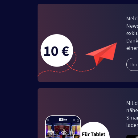
Meld
News
exkl
Dank
eine
Mit d
näher
Smar
lade