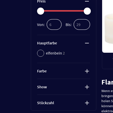
Preis
Von:
Bis:
Hauptfarbe
elfenbein
2
Farbe
Fla
Show
Wenn es
bringen
holen S
Stückzahl
können 
elektri