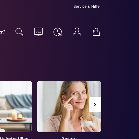
Service & Hilfe
er?
Heimtextilien
Beauty
Haus &