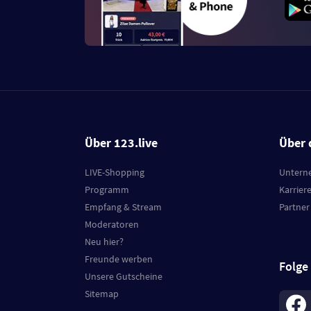
Über 123.live
Über 
LIVE-Shopping
Untern
Programm
Karrier
Empfang & Stream
Partner
Moderatoren
Neu hier?
Freunde werben
Folge
Unsere Gutscheine
Sitemap