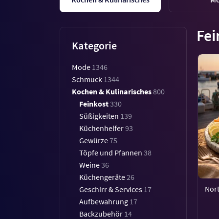
Fei
Kategorie
Mode
1346
Schmuck
1344
Kochen & Kulinarisches
800
Feinkost
330
Süßigkeiten
139
Küchenhelfer
93
Gewürze
75
Töpfe und Pfannen
38
Weine
36
Küchengeräte
26
Nort
Geschirr & Services
17
Aufbewahrung
17
Backzubehör
14