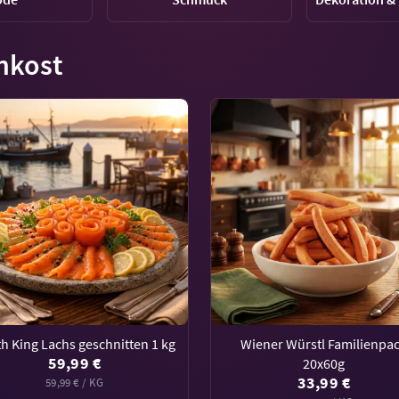
nkost
h King Lachs geschnitten 1 kg
Wiener Würstl Familienpa
59,99 €
20x60g
33,99 €
59,99 € / KG