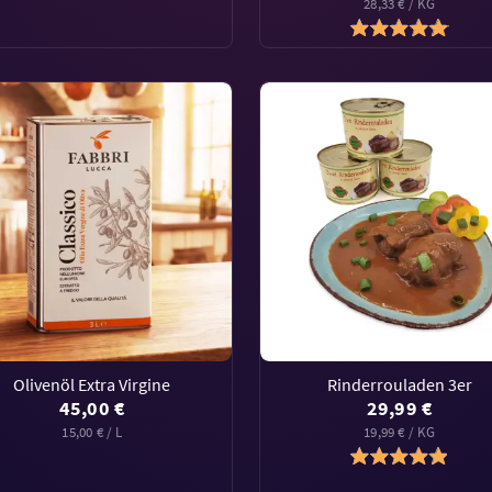
28,33 € / KG
Olivenöl Extra Virgine
Rinderrouladen 3er
45,00 €
29,99 €
15,00 € / L
19,99 € / KG