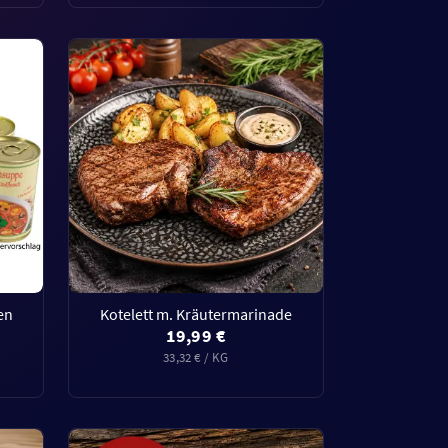
en
Kotelett m. Kräutermarinade
19,99 €
33,32 € / KG