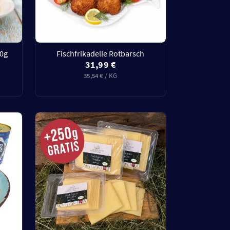
00g
Fischfrikadelle Rotbarsch
31,99 €
35,54 € / KG