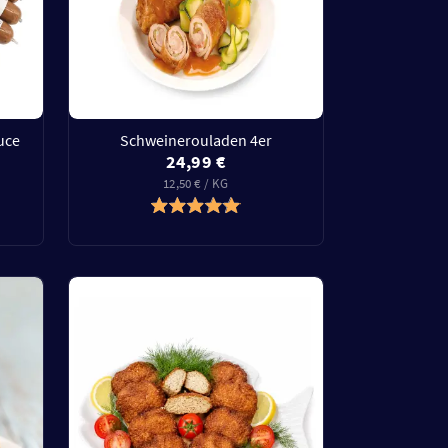
uce
Schweinerouladen 4er
24,99 €
12,50 € / KG