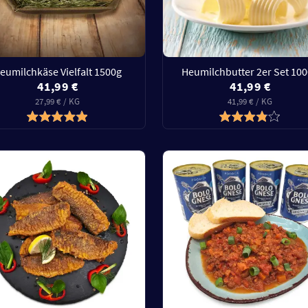
eumilchkäse Vielfalt 1500g
Heumilchbutter 2er Set 10
41,99 €
41,99 €
27,99 € / KG
41,99 € / KG