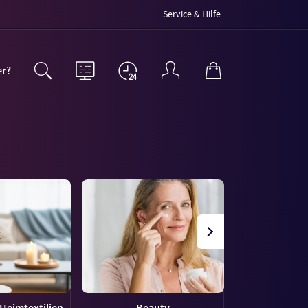
Service & Hilfe
er?
Heimtextilien
Beauty
Haus &