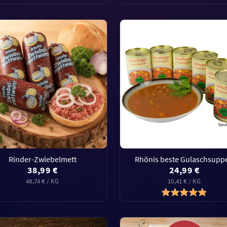
Rinder-Zwiebelmett
Rhönis beste Gulaschsupp
38,99 €
24,99 €
48,74 € / KG
10,41 € / KG