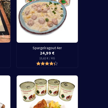
Spargelragout 4er
24,99 €
15,62 € / KG