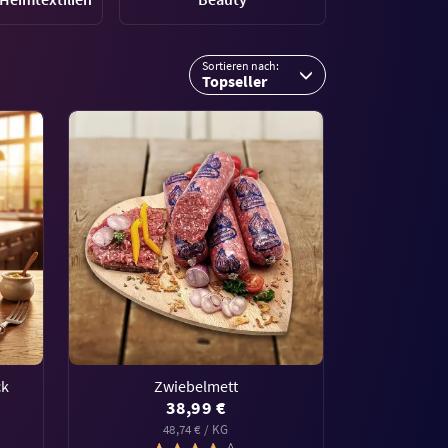
Sortieren nach:
Topseller
ck
Zwiebelmett
38,99 €
48,74 € / KG