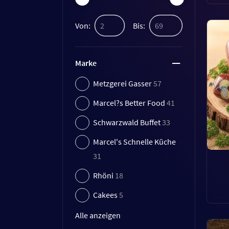
Von:
Bis:
Marke
Metzgerei Gasser
57
Marcel?s Better Food
41
Schwarzwald Buffet
33
Marcel's Schnelle Küche
31
Rhöni
18
Cakees
5
Alle anzeigen