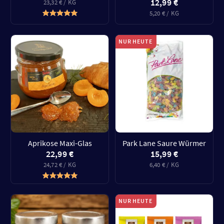
12,99 €
23,32 € / KG
5,20 € / KG
NUR HEUTE
Aprikose Maxi-Glas
Park Lane Saure Würmer
22,99 €
15,99 €
24,72 € / KG
6,40 € / KG
NUR HEUTE