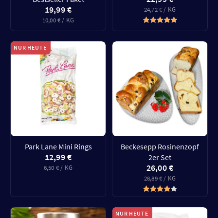
19,99 €
24,72 € / KG
10,00 € / KG
NUR HEUTE
Park Lane Mini Rings
Beckesepp Rosinenzopf
12,99 €
2er Set
26,00 €
6,50 € / KG
28,89 € / KG
NUR HEUTE