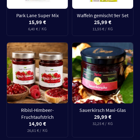
Park Lane Super Mix
Waffeln gemischt 9er Set
15,99 €
25,99 €
6,40 € / KG
11,55 € / KG
Ribisl-Himbeer-
Sauerkirsch Maxi-Glas
29,99 €
Fruchtaufstrich
14,90 €
32,25 € / KG
26,61 € / KG