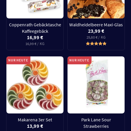
Coppenrath Gebäcktasche
Waldheidelbeere Maxi-Glas
23,99 €
Kaffeegebäck
16,99 €
25,80 € / KG
16,99 € / KG
NUR HEUTE
NUR HEUTE
Makarena 3er Set
Park Lane Sour
13,99 €
Strawberries