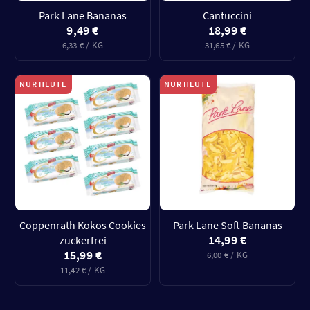
Park Lane Bananas
Cantuccini
9,49 €
18,99 €
6,33 € / KG
31,65 € / KG
NUR HEUTE
NUR HEUTE
Coppenrath Kokos Cookies
Park Lane Soft Bananas
14,99 €
zuckerfrei
15,99 €
6,00 € / KG
11,42 € / KG