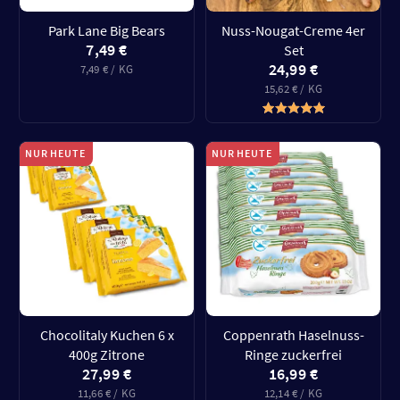
Park Lane Big Bears
Nuss-Nougat-Creme 4er
7,49 €
Set
24,99 €
7,49 € / KG
15,62 € / KG
NUR HEUTE
NUR HEUTE
Chocolitaly Kuchen 6 x
Coppenrath Haselnuss-
400g Zitrone
Ringe zuckerfrei
27,99 €
16,99 €
11,66 € / KG
12,14 € / KG