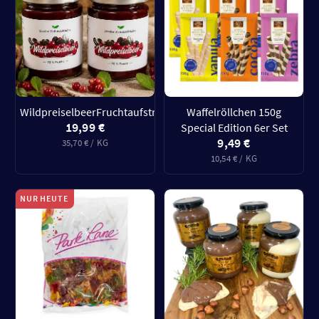
WildpreiselbeerFruchtaufstrich
Waffelröllchen 150g
19,99 €
Special Edition 6er Set
9,49 €
35,70 € / KG
10,54 € / KG
NUR HEUTE