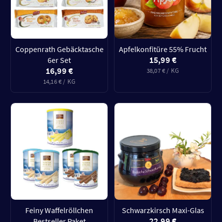
Coppenrath Gebäcktasche
Apfelkonfitüre 55% Frucht
15,99 €
6er Set
16,99 €
38,07 € / KG
14,16 € / KG
Feiny Waffelröllchen
Schwarzkirsch Maxi-Glas
22,99 €
Bestseller Paket