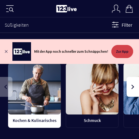
Süßigkeiten
Filter
Mit der App noch schneller zum Schnäppchen!
Zur App
Kochen & Kulinarisches
Schmuck