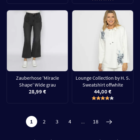
Zauberhose 'Miracle
Lounge Collection by H. S.
Shape' Wide grau
Sweatshirt offwhite
28,99 €
44,00 €
1
2
3
4
...
18