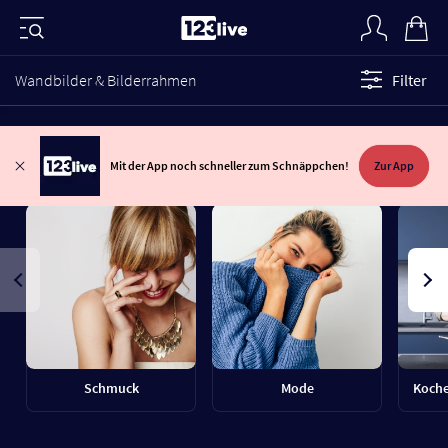
Wandbilder & Bilderrahmen
Filter
Mit der App noch schneller zum Schnäppchen!
Zur App
Schmuck
Mode
Koche