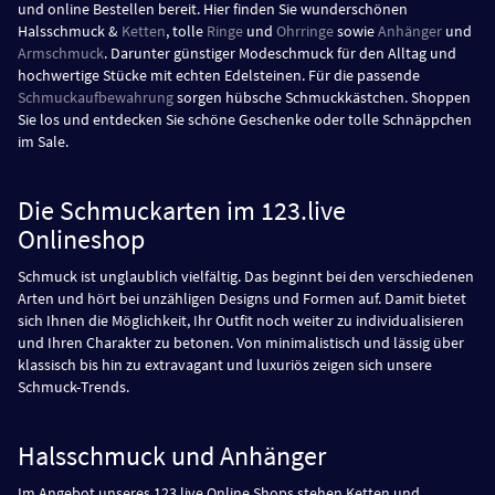
und online Bestellen bereit. Hier finden Sie wunderschönen
Halsschmuck &
Ketten
, tolle
Ringe
und
Ohrringe
sowie
Anhänger
und
Armschmuck
. Darunter günstiger Modeschmuck für den Alltag und
hochwertige Stücke mit echten Edelsteinen. Für die passende
Schmuckaufbewahrung
sorgen hübsche Schmuckkästchen. Shoppen
Sie los und entdecken Sie schöne Geschenke oder tolle Schnäppchen
im Sale.
Die Schmuckarten im 123.live
Onlineshop
Schmuck ist unglaublich vielfältig. Das beginnt bei den verschiedenen
Arten und hört bei unzähligen Designs und Formen auf. Damit bietet
sich Ihnen die Möglichkeit, Ihr Outfit noch weiter zu individualisieren
und Ihren Charakter zu betonen. Von minimalistisch und lässig über
klassisch bis hin zu extravagant und luxuriös zeigen sich unsere
Schmuck-Trends.
Halsschmuck und Anhänger
Im Angebot unseres 123.live Online Shops stehen Ketten und