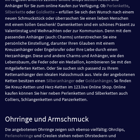
Anhänger für Sie zum online Kaufen zur Verfügung. Ob
Perlenkette
,
Silberkette
oder
Goldkette
– erfüllen Sie sich den Wunsch nach einem
neuen Schmuckstück oder überraschen Sie einen lieben Menschen
mit einem tollen Geschenk! Damenketten sind ein schönes Präsent zu
Valentinstag und Weihnachten oder zur Kommunion. Denn mit dem
passenden Anhänger (auch: Charms) unterstreichen Sie eine
persönliche Einstellung, darunter Ihren Glauben mit einem
Kreuzanhänger oder Engelsrufer oder Ihre Liebe durch einen
Herzanhänger. Diese und andere Charms und Anhänger, wie den
Lebensbaum, die Feder oder ein Medaillon, kombinieren Sie mit den
mitgelieferten Ketten. Oder Sie suchen sich passend zu Ihrem
Kettenanhänger den idealen Halsschmuck aus. Viele der angebotenen
Ketten besitzen einen
Silberanhänger
oder
Goldanhänger
. So finden
Sie Kreuz-Ketten und Herz-Ketten im 123.live Online Shop. Online
kaufen können Sie hier neben Perlenketten und Silberketten auch
Colliers, Schlangenketten und Panzerketten.
Ohrringe und Armschmuck
Die angebotenen Ohrringe zeigen sich ebenso vielfältig: Ohrclips,
Perlenohrringe
und Creolen stehen neben Ohrsteckern und