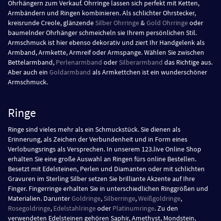
Ohrhängern zum Verkauf. Ohrringe lassen sich perfekt mit Ketten,
Armbändern und Ringen kombinieren. Als schlichter Ohrstecker,
kreisrunde Creole, glänzende
Silber Ohrringe
&
Gold Ohrringe
oder
baumelnder Ohrhänger schmeicheln sie Ihrem persönlichen Stil.
Armschmuck ist hier ebenso dekorativ und ziert Ihr Handgelenk als
Armband, Armkette, Armreif oder Armspange. Wählen Sie zwischen
Bettelarmband,
Perlenarmband
oder
Silberarmband
das Richtige aus.
Aber auch ein
Goldarmband
als Armkettchen ist ein wunderschöner
Armschmuck.
Ringe
Ringe sind vieles mehr als ein Schmuckstück. Sie dienen als
Erinnerung, als Zeichen der Verbundenheit und in Form eines
Verlobungsrings als Versprechen. In unserem 123.live Online Shop
erhalten Sie eine große Auswahl an Ringen fürs online Bestellen.
Besetzt mit Edelsteinen, Perlen und Diamanten oder mit schlichten
Gravuren im Sterling Silber setzen Sie brilliante Akzente auf Ihre
Finger. Fingerringe erhalten Sie in unterschiedlichen Ringgrößen und
Materialien. Darunter
Goldringe
,
Silberringe
,
Weißgoldringe
,
Rosegoldringe
,
Edelstahlringe
oder
Platinumringe
. Zu den
verwendeten Edelsteinen gehören Saphir, Amethyst, Mondstein,