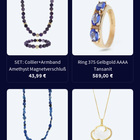
SET: Collier+Armband
Ring 375 Gelbgold AAAA
Amethyst Magnetverschluß
Tansanit
43,99 €
589,00 €