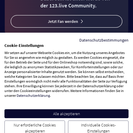
Dabei sein ist alles: Werde Teil
der 123.live Community.
Jetzt Fan werden
Datenschutzbestimmungen
Cookie-Einstellungen
Wir setzen auf unserer Webseite Cookies ein, um die Nutzung unseres Angebotes
für Sie so angenehm wie möglich zu gestalten. Es werden Cookies eingesetzt, die
für den Betrieb der Seite und für den Onlineshop notwendig sind, sowie solche,
Vertrag widerrufen
die lediglich zu anonymen Statistikzwecken, für Komforteinstellungen oder zur
Anzeige personalisierter Inhalte genutzt werden. Sie können selbst entscheiden,
welche Kategorien Sie zulassen möchten. Bitte beachten Sie, dass auf Basis Ihrer
Zahlungsarten
Einstellungen womöglich nicht mehr alle Funktionalitäten der Seite zur Verfügung
stehen. Ihre Einwilligung können Sie jederzeit in der Datenschutzerklärung oder
unter den Cookieeinstellungen widerrufen. Weitere Informationen finden Sie in
Wir versenden mit
unserer
Datenschutzerklärung
.
Service Hotline
Alle akzeptieren
Nur erforderliche Cookies
Individuelle Cookies-
Besuchen Sie uns
akzeptieren
Einstellungen