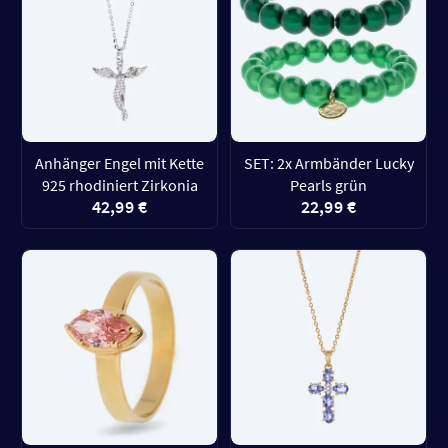
Anhänger Engel mit Kette
SET: 2x Armbänder Lucky
925 rhodiniert Zirkonia
Pearls grün
42,99 €
22,99 €