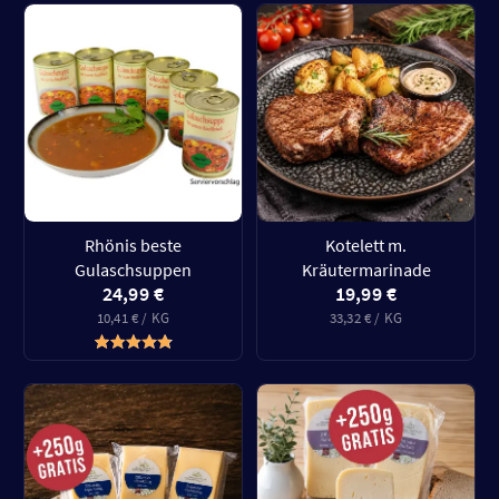
Rhönis beste
Kotelett m.
Gulaschsuppen
Kräutermarinade
24,99 €
19,99 €
10,41 € / KG
33,32 € / KG