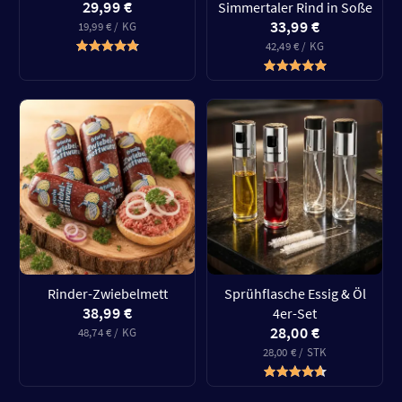
29,99 €
Simmertaler Rind in Soße
33,99 €
19,99 € / KG
42,49 € / KG
Rinder-Zwiebelmett
Sprühflasche Essig & Öl
38,99 €
4er-Set
28,00 €
48,74 € / KG
28,00 € / STK