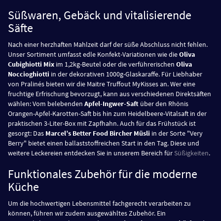
Süßwaren, Gebäck und vitalisierende
Säfte
Nach einer herzhaften Mahlzeit darf der süße Abschluss nicht fehlen.
Unser Sortiment umfasst edle Konfekt-Variationen wie die
Oliva
Cubighiotti Mix
im 1,2kg-Beutel oder die verführerischen
Oliva
Noccioghiotti
in der dekorativen 1000g-Glaskaraffe. Für Liebhaber
von Pralinés bieten wir die Maitre Truffout MyKisses an. Wer eine
fruchtige Erfrischung bevorzugt, kann aus verschiedenen Direktsäften
wählen: Vom belebenden
Apfel-Ingwer-Saft
über den Rhönis
Orangen-Apfel-Karotten-Saft bis hin zum Heidelbeere-Vitalsaft in der
praktischen 3-Liter-Box mit Zapfhahn. Auch für das Frühstück ist
gesorgt: Das
Marcel’s Better Food Bircher Müsli
in der Sorte "Very
Berry" bietet einen ballaststoffreichen Start in den Tag. Diese und
weitere Leckereien entdecken Sie in unserem Bereich für
Süßigkeiten
.
Funktionales Zubehör für die moderne
Küche
Um die hochwertigen Lebensmittel fachgerecht verarbeiten zu
können, führen wir zudem ausgewähltes Zubehör. Ein