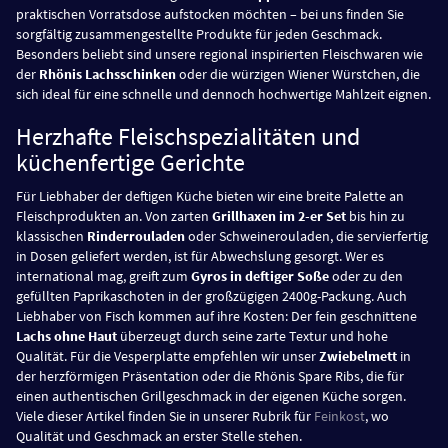
praktischen Vorratsdose aufstocken möchten – bei uns finden Sie
sorgfältig zusammengestellte Produkte für jeden Geschmack.
Besonders beliebt sind unsere regional inspirierten Fleischwaren wie
der
Rhönis Lachsschinken
oder die würzigen Wiener Würstchen, die
sich ideal für eine schnelle und dennoch hochwertige Mahlzeit eignen.
Herzhafte Fleischspezialitäten und
küchenfertige Gerichte
Für Liebhaber der deftigen Küche bieten wir eine breite Palette an
Fleischprodukten an. Von zarten
Grillhaxen im 2-er Set
bis hin zu
klassischen
Rinderrouladen
oder Schweinerouladen, die servierfertig
in Dosen geliefert werden, ist für Abwechslung gesorgt. Wer es
international mag, greift zum
Gyros in deftiger Soße
oder zu den
gefüllten Paprikaschoten in der großzügigen 2400g-Packung. Auch
Liebhaber von Fisch kommen auf ihre Kosten: Der fein geschnittene
Lachs ohne Haut
überzeugt durch seine zarte Textur und hohe
Qualität. Für die Vesperplatte empfehlen wir unser
Zwiebelmett
in
der herzförmigen Präsentation oder die Rhönis Spare Ribs, die für
einen authentischen Grillgeschmack in der eigenen Küche sorgen.
Viele dieser Artikel finden Sie in unserer Rubrik für
Feinkost
, wo
Qualität und Geschmack an erster Stelle stehen.