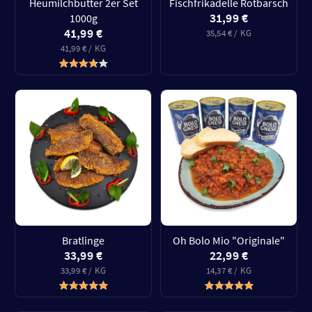
Heumilchbutter 2er Set
Fischfrikadelle Rotbarsch
31,99 €
1000g
41,99 €
35,54 € / KG
41,99 € / KG
Bratlinge
Oh Bolo Mio "Originale"
33,99 €
22,99 €
33,99 € / KG
14,37 € / KG