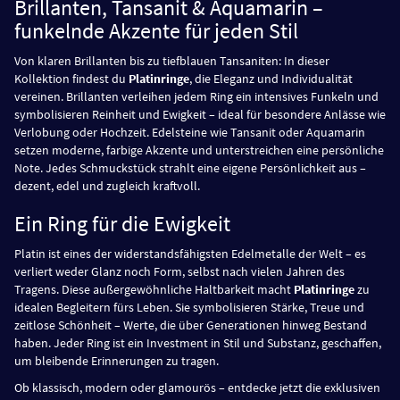
Brillanten, Tansanit & Aquamarin –
funkelnde Akzente für jeden Stil
Von klaren Brillanten bis zu tiefblauen Tansaniten: In dieser
Kollektion findest du
Platinringe
, die Eleganz und Individualität
vereinen. Brillanten verleihen jedem Ring ein intensives Funkeln und
symbolisieren Reinheit und Ewigkeit – ideal für besondere Anlässe wie
Verlobung oder Hochzeit. Edelsteine wie Tansanit oder Aquamarin
setzen moderne, farbige Akzente und unterstreichen eine persönliche
Note. Jedes Schmuckstück strahlt eine eigene Persönlichkeit aus –
dezent, edel und zugleich kraftvoll.
Ein Ring für die Ewigkeit
Platin ist eines der widerstandsfähigsten Edelmetalle der Welt – es
verliert weder Glanz noch Form, selbst nach vielen Jahren des
Tragens. Diese außergewöhnliche Haltbarkeit macht
Platinringe
zu
idealen Begleitern fürs Leben. Sie symbolisieren Stärke, Treue und
zeitlose Schönheit – Werte, die über Generationen hinweg Bestand
haben. Jeder Ring ist ein Investment in Stil und Substanz, geschaffen,
um bleibende Erinnerungen zu tragen.
Ob klassisch, modern oder glamourös – entdecke jetzt die exklusiven