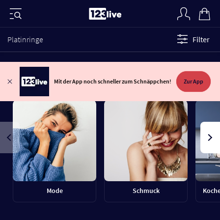
Platinringe
Filter
Mit der App noch schneller zum Schnäppchen!
Zur App
Mode
Schmuck
Koche