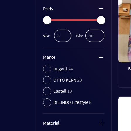
Preis
Von:
Bis:
Marke
B
Bugatti
24
OTTO KERN
20
Castell
10
DELINDO Lifestyle
8
Material