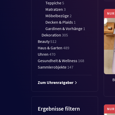
Teppiche
5
Matratzen
3
NUR
Möbelbezüge
2
Decken & Plaids
1
Gardinen & Vorhänge
1
Dekoration
305
Beauty
512
Haus & Garten
489
Uhren
470
Gesundheit & Wellness
168
Sammlerobjekte
147
B
Zum Uhrenratgeber
Ergebnisse filtern
NUR