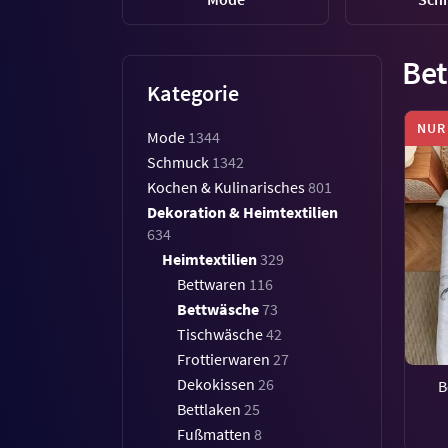
Be
Kategorie
NUR
Mode
1344
Schmuck
1342
Kochen & Kulinarisches
801
Dekoration & Heimtextilien
634
Heimtextilien
329
Bettwaren
116
Bettwäsche
73
Tischwäsche
42
Frottierwaren
27
Dekokissen
26
B
Bettlaken
25
Fußmatten
8