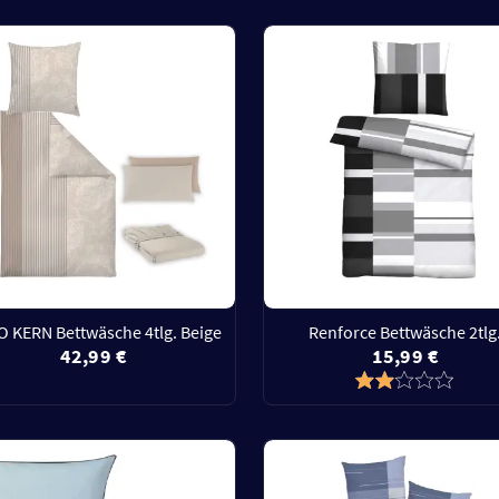
 KERN Bettwäsche 4tlg. Beige
Renforce Bettwäsche 2tlg
42,99 €
15,99 €