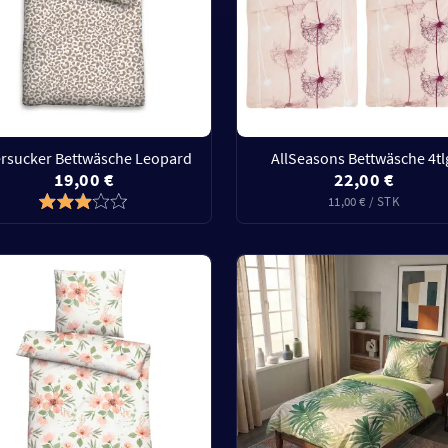
rsucker Bettwäsche Leopard
AllSeasons Bettwäsche 4tl
19,00 €
22,00 €
11,00 € / STK