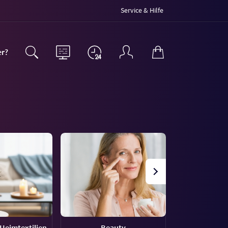
Service & Hilfe
er?
Heimtextilien
Beauty
Haus &