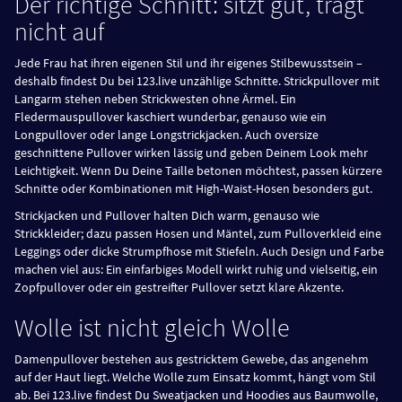
Der richtige Schnitt: sitzt gut, trägt
nicht auf
Jede Frau hat ihren eigenen Stil und ihr eigenes Stilbewusstsein –
deshalb findest Du bei 123.live unzählige Schnitte. Strickpullover mit
Langarm stehen neben Strickwesten ohne Ärmel. Ein
Fledermauspullover kaschiert wunderbar, genauso wie ein
Longpullover oder lange Longstrickjacken. Auch oversize
geschnittene Pullover wirken lässig und geben Deinem Look mehr
Leichtigkeit. Wenn Du Deine Taille betonen möchtest, passen kürzere
Schnitte oder Kombinationen mit High-Waist-Hosen besonders gut.
Strickjacken und Pullover halten Dich warm, genauso wie
Strickkleider; dazu passen Hosen und Mäntel, zum Pulloverkleid eine
Leggings oder dicke Strumpfhose mit Stiefeln. Auch Design und Farbe
machen viel aus: Ein einfarbiges Modell wirkt ruhig und vielseitig, ein
Zopfpullover oder ein gestreifter Pullover setzt klare Akzente.
Wolle ist nicht gleich Wolle
Damenpullover bestehen aus gestricktem Gewebe, das angenehm
auf der Haut liegt. Welche Wolle zum Einsatz kommt, hängt vom Stil
ab. Bei 123.live findest Du Sweatjacken und Hoodies aus Baumwolle,