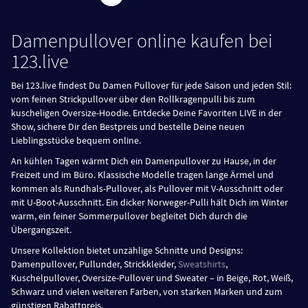
Damenpullover online kaufen bei
123.live
Bei 123.live findest Du Damen Pullover für jede Saison und jeden Stil:
vom feinen Strickpullover über den Rollkragenpulli bis zum
kuscheligen Oversize-Hoodie. Entdecke Deine Favoriten LIVE in der
Show, sichere Dir den Bestpreis und bestelle Deine neuen
Lieblingsstücke bequem online.
An kühlen Tagen wärmt Dich ein Damenpullover zu Hause, in der
Freizeit und im Büro. Klassische Modelle tragen lange Ärmel und
kommen als Rundhals-Pullover, als Pullover mit V-Ausschnitt oder
mit U-Boot-Ausschnitt. Ein dicker Norweger-Pulli hält Dich im Winter
warm, ein feiner Sommerpullover begleitet Dich durch die
Übergangszeit.
Unsere Kollektion bietet unzählige Schnitte und Designs:
Damenpullover, Pullunder, Strickkleider,
Sweatshirts
,
Kuschelpullover, Oversize-Pullover und Sweater – in Beige, Rot, Weiß,
Schwarz und vielen weiteren Farben, von starken Marken und zum
günstigen Rabattpreis.