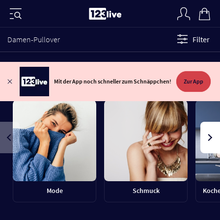
Damen-Pullover
Filter
Mit der App noch schneller zum Schnäppchen!
Zur App
Mode
Schmuck
Koche