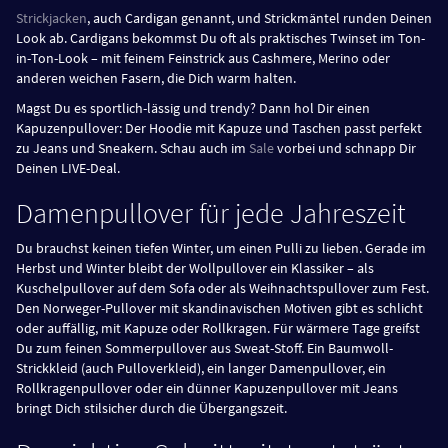
Strickjacken
, auch Cardigan genannt, und Strickmäntel runden Deinen
Look ab. Cardigans bekommst Du oft als praktisches Twinset im Ton-
in-Ton-Look – mit feinem Feinstrick aus Cashmere, Merino oder
anderen weichen Fasern, die Dich warm halten.
Magst Du es sportlich-lässig und trendy? Dann hol Dir einen
Kapuzenpullover: Der Hoodie mit Kapuze und Taschen passt perfekt
zu Jeans und Sneakern. Schau auch im
Sale
vorbei und schnapp Dir
Deinen LIVE-Deal.
Damenpullover für jede Jahreszeit
Du brauchst keinen tiefen Winter, um einen Pulli zu lieben. Gerade im
Herbst und Winter bleibt der Wollpullover ein Klassiker – als
Kuschelpullover auf dem Sofa oder als Weihnachtspullover zum Fest.
Den Norweger-Pullover mit skandinavischen Motiven gibt es schlicht
oder auffällig, mit Kapuze oder Rollkragen. Für wärmere Tage greifst
Du zum feinen Sommerpullover aus Sweat-Stoff. Ein Baumwoll-
Strickkleid (auch Pulloverkleid), ein langer Damenpullover, ein
Rollkragenpullover oder ein dünner Kapuzenpullover mit Jeans
bringt Dich stilsicher durch die Übergangszeit.