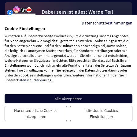
Dabei sein ist alles: Werde Teil
der 123.live Community.
Datenschutzbestimmungen
Cookie-Einstellungen
Jetzt Fan werden
Wir setzen auf unserer Webseite Cookies ein, um die Nutzung unseres Angebotes
für Sie so angenehm wie möglich zu gestalten. Es werden Cookies eingesetzt, die
für den Betrieb der Seite und für den Onlineshop notwendig sind, sowie solche,
die lediglich zu anonymen Statistikzwecken, für Komforteinstellungen oder zur
Anzeige personalisierter Inhalte genutzt werden. Sie können selbst entscheiden,
welche Kategorien Sie zulassen möchten. Bitte beachten Sie, dass auf Basis Ihrer
Einstellungen womöglich nicht mehr alle Funktionalitäten der Seite zur Verfügung
stehen. Ihre Einwilligung können Sie jederzeit in der Datenschutzerklärung oder
Vertrag widerrufen
unter den Cookieeinstellungen widerrufen. Weitere Informationen finden Sie in
unserer
Datenschutzerklärung
.
Zahlungsarten
Alle akzeptieren
Wir versenden mit
Nur erforderliche Cookies
Individuelle Cookies-
akzeptieren
Einstellungen
Service Hotline
Besuchen Sie uns