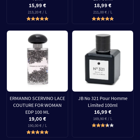
15,99 €
18,99 €
213,20 € / L
211,00 € / L
ERMANNO SCERVINO LACE
JB No 321 Pour Homme
COUTURE FOR WOMAN
Limited 100ml
16,99 €
EDP 100 ML
19,00 €
169,90 € / L
190,00 € / L