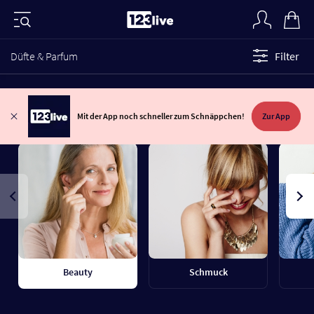
Düfte & Parfum
Filter
Mit der App noch schneller zum Schnäppchen!
Zur App
Beauty
Schmuck