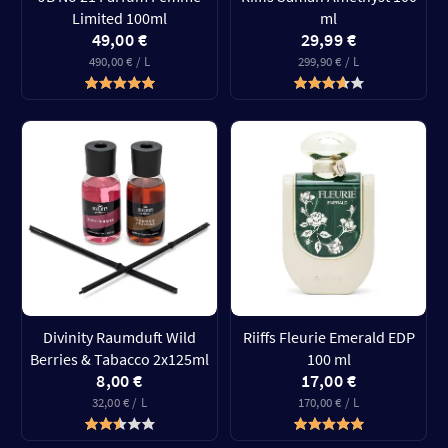
Limited 100ml
ml
49,00 €
29,99 €
490,00 € / L
299,90 € / L
Divinity Raumduft Wild
Riiffs Fleurie Emerald EDP
Berries & Tabacco 2x125ml
100 ml
8,00 €
17,00 €
32,00 € / L
170,00 € / L