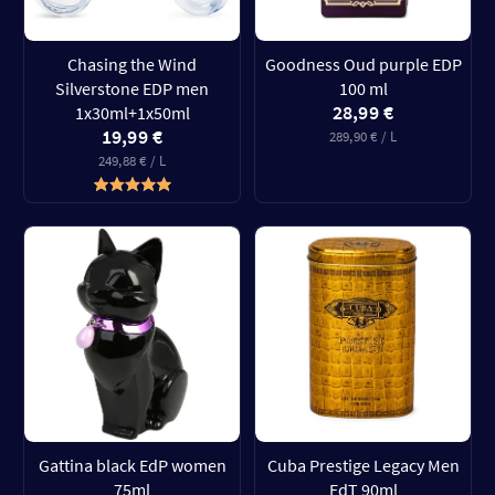
Chasing the Wind
Goodness Oud purple EDP
Silverstone EDP men
100 ml
28,99 €
1x30ml+1x50ml
19,99 €
289,90 € / L
249,88 € / L
Gattina black EdP women
Cuba Prestige Legacy Men
75ml
EdT 90ml