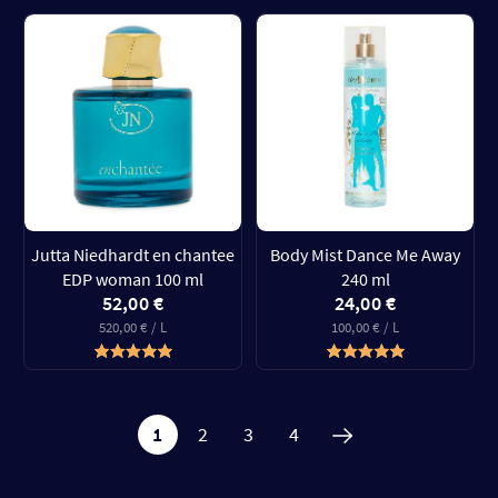
Jutta Niedhardt en chantee
Body Mist Dance Me Away
EDP woman 100 ml
240 ml
52,00 €
24,00 €
520,00 € / L
100,00 € / L
1
2
3
4