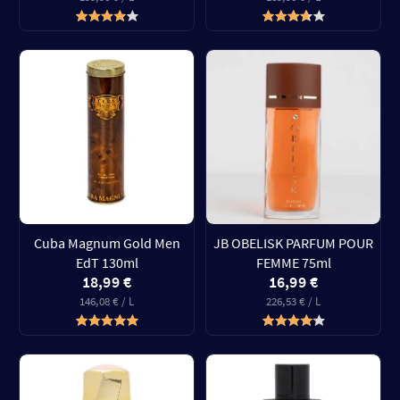
Cuba Magnum Gold Men
JB OBELISK PARFUM POUR
EdT 130ml
FEMME 75ml
18,99 €
16,99 €
146,08 € / L
226,53 € / L