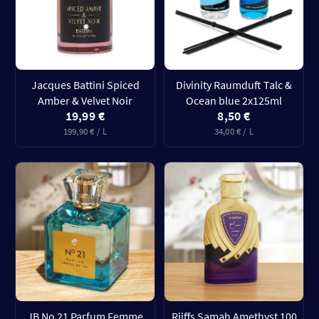
Jacques Battini Spiced
Divinity Raumduft Talc &
Amber & Velvet Noir
Ocean blue 2x125ml
19,99 €
8,50 €
199,90 € / L
34,00 € / L
JB No 21 Parfum Femme
Riiffs Samah Amethyst 100