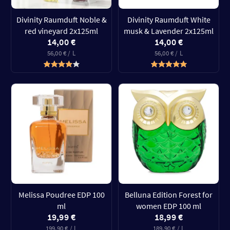
Divinity Raumduft Noble &
Divinity Raumduft White
red vineyard 2x125ml
musk & Lavender 2x125ml
14,00 €
14,00 €
56,00 € / L
56,00 € / L
Melissa Poudree EDP 100
Belluna Edition Forest for
ml
women EDP 100 ml
19,99 €
18,99 €
199,90 € / L
189,90 € / L