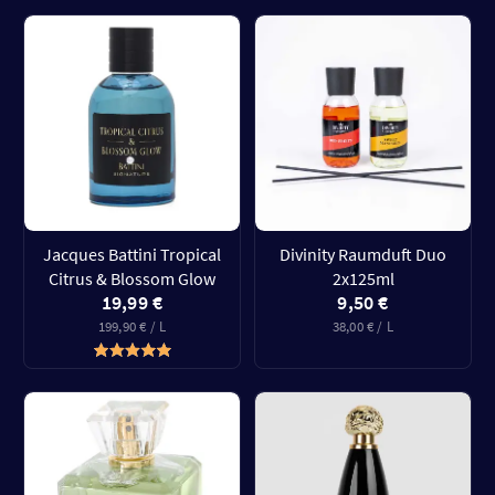
Jacques Battini Tropical
Divinity Raumduft Duo
Citrus & Blossom Glow
2x125ml
19,99 €
9,50 €
199,90 € / L
38,00 € / L