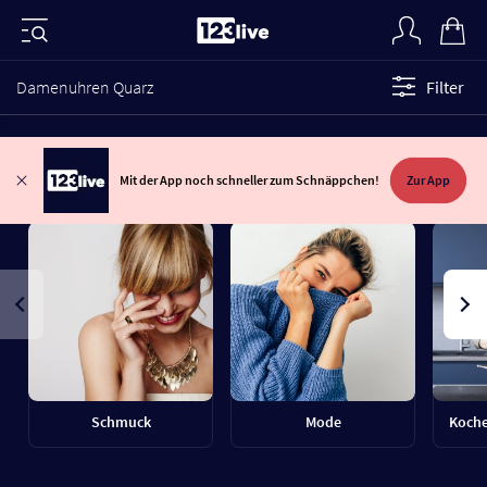
Damenuhren Quarz
Filter
Mit der App noch schneller zum Schnäppchen!
Zur App
Schmuck
Mode
Koche