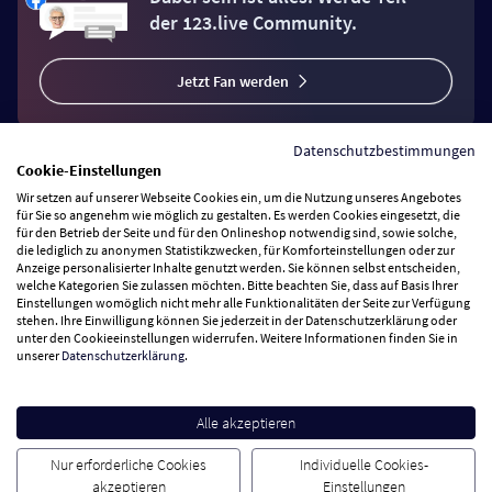
der 123.live Community.
Jetzt Fan werden
Datenschutzbestimmungen
Cookie-Einstellungen
Wir setzen auf unserer Webseite Cookies ein, um die Nutzung unseres Angebotes
Vertrag widerrufen
für Sie so angenehm wie möglich zu gestalten. Es werden Cookies eingesetzt, die
für den Betrieb der Seite und für den Onlineshop notwendig sind, sowie solche,
die lediglich zu anonymen Statistikzwecken, für Komforteinstellungen oder zur
Anzeige personalisierter Inhalte genutzt werden. Sie können selbst entscheiden,
Zahlungsarten
welche Kategorien Sie zulassen möchten. Bitte beachten Sie, dass auf Basis Ihrer
Einstellungen womöglich nicht mehr alle Funktionalitäten der Seite zur Verfügung
stehen. Ihre Einwilligung können Sie jederzeit in der Datenschutzerklärung oder
Wir versenden mit
unter den Cookieeinstellungen widerrufen. Weitere Informationen finden Sie in
unserer
Datenschutzerklärung
.
Service Hotline
Alle akzeptieren
Besuchen Sie uns
Nur erforderliche Cookies
Individuelle Cookies-
akzeptieren
Einstellungen