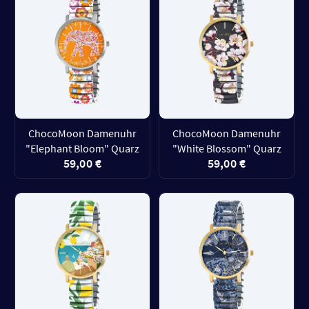
ChocoMoon Damenuhr
ChocoMoon Damenuhr
"Elephant Bloom" Quarz
"White Blossom" Quarz
59,00 €
59,00 €