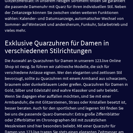
Glitzerzifferblatt: In unserem riesigen Sortiment finden Sie garantiert
die passende Damenuhr mit Quarz für Ihren individuellen Stil. Neben
der Zeitanzeige können Sie zwischen vielen weiteren Funktionen
wählen: Kalender- und Datumsanzeige, automatischer Wechsel von
Sommer- auf Winterzeit und andersherum, Funkuhr, Solarbetrieb und
vieles mehr.
Exklusive Quarzuhren für Damen in
verschiedenen Stilrichtungen
Die Auswahl an Quarzuhren für Damen in unserem 123.live Online
Shop ist riesig. So führen wir zahlreiche Modelle, die sich für
verschiedene Anlässe eignen. Wer den eleganten und zeitlosen Stil
bevorzugt, sollte zu Quarzuhren mit einem Armband aus schwarzem,
braunem oder dunkelblauem Leder greifen. Quarzuhren für Damen in
Gold, Silber und Edelstahl sind wahre Klassiker und sehr beliebt.
Wenn Sie dagegen eher auffallen möchten, sind Sie mit einer
Armbanduhr, die mit Glitzersteinen, Strass oder Kristallen besetzt ist,
besser beraten. Auch für den sportlichen und legeren Stil finden Sie
bei uns die passende Quarz-Damenuhr: Extra große Ziffernblätter
oder Zifferblätter im Chronographen-Stil mit zusätzlichen
Messkreisen sind hier besonders beliebt. Mit einer Quarzuhr für
Damen von 123.live tragen Sie stets einen eleganten Zeitmesser am