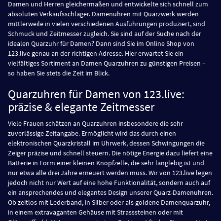
Damen und Herren gleichermaßen und entwickelte sich schnell zum
absoluten Verkaufsschlager. Damenuhren mit Quarzwerk werden
mittlerweile in vielen verschiedenen Ausführungen produziert, sind
Schmuck und Zeitmesser zugleich. Sie sind auf der Suche nach der
idealen Quarzuhr für Damen? Dann sind Sie im Online Shop von
123.live genau an der richtigen Adresse. Hier erwartet Sie ein
vielfältiges Sortiment an Damen Quarzuhren zu günstigen Preisen –
so haben Sie stets die Zeit im Blick.
Quarzuhren für Damen von 123.live:
präzise & elegante Zeitmesser
Viele Frauen schätzen an Quarzuhren insbesondere die sehr
zuverlässige Zeitangabe. Ermöglicht wird das durch einen
elektronischen Quarzkristall im Uhrwerk, dessen Schwingungen die
Zeiger präzise und schnell steuern. Die nötige Energie dazu liefert eine
Batterie in Form einer kleinen Knopfzelle, die sehr langlebig ist und
nur etwa alle drei Jahre erneuert werden muss. Wir von 123.live legen
jedoch nicht nur Wert auf eine hohe Funktionalität, sondern auch auf
ein ansprechendes und elegantes Design unserer Quarz-Damenuhren.
Ob zeitlos mit Lederband, in Silber oder als goldene Damenquarzuhr,
in einem extravaganten Gehäuse mit Strasssteinen oder mit