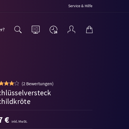
Service & Hilfe
er?
(
2 Bewertungen
)
chlüsselversteck
childkröte
7 €
inkl. MwSt.