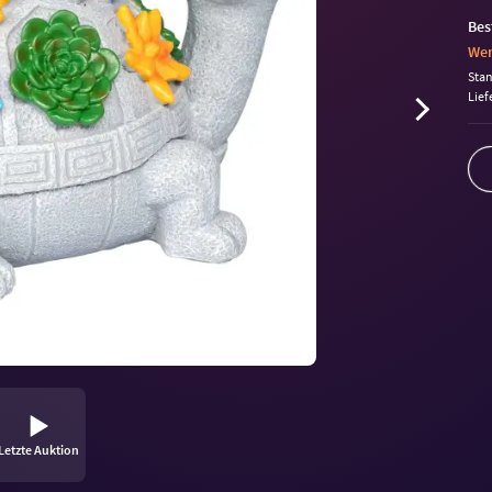
Bes
Wen
Sta
Lief
Letzte Auktion