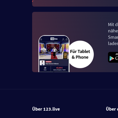
Mit d
näher
Smar
lade
Über 123.live
Über 