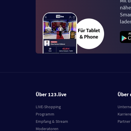
Mit d
näher
Smar
lade
Über 123.live
Über 
LIVE-Shopping
Untern
Programm
Karrier
Empfang & Stream
Partner
Moderatoren