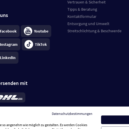
Vertrauen & Sicherheit
Tipps & Beratung
 uns
Kontaktformular
Entsorgung und Umwelt
Streitschlichtung & Beschwerde
Facebook
Youtube
Instagram
TikTok
LinkedIn
ersenden mit
rd 6,95 €
; bei Kühlware zzgl. 0,99 €
llung, insgesamt 7,94 €. Lieferzeit
3-
Datenschutzbestimmungen
.
Preise inkl. MwSt.
Sie so angenehm wie möglich zu gestalten. Es werden Cookies