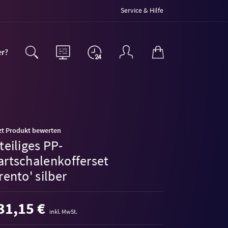
Service & Hilfe
er?
zt Produkt bewerten
teiliges PP-
artschalenkofferset
rento' silber
31,15 €
inkl. MwSt.