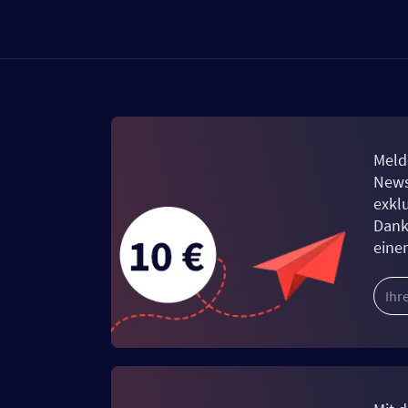
Meld
News
exkl
Dank
eine