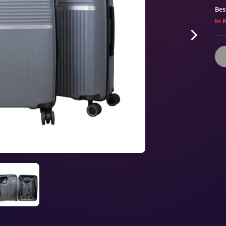
Bes
In 