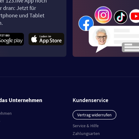
er 123.live App noch
 dran: Jetzt für
tphone und Tablet
n.
das Unternehmen
Kundenservice
ehmen
Vertrag widerrufen
e
Service & Hilfe
Zahlungsarten