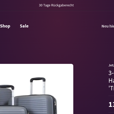
30 Tage Rückgaberecht
Shop
Sale
Neu hi
Jet
3-
H
'T
1