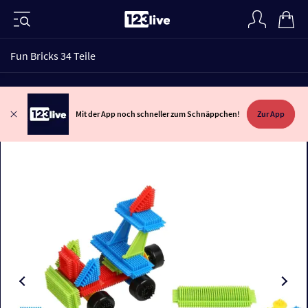
Fun Bricks 34 Teile
Mit der App noch schneller zum Schnäppchen!
Zur App