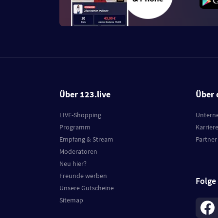
Über 123.live
Über 
LIVE-Shopping
Untern
Programm
Karrier
Empfang & Stream
Partner
Moderatoren
Neu hier?
Freunde werben
Folge
Unsere Gutscheine
Sitemap