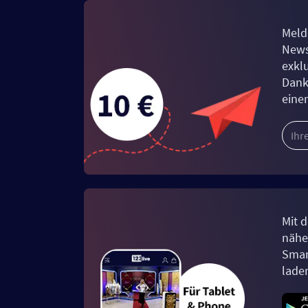
Meld
News
exkl
Dank
eine
Mit d
näher
Smar
lade