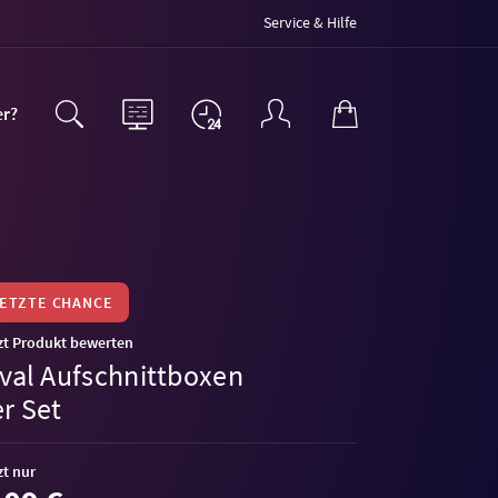
Service & Hilfe
er?
LETZTE CHANCE
zt Produkt bewerten
ival Aufschnittboxen
r Set
zt nur