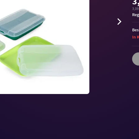
3
3,09
Reg
Bes
In 
Volu
90%