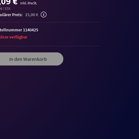
,09 €
inkl. MwSt.
 € / STK
ulärer Preis:
15,00 €
tellnummer 1140425
Kürze verfügbar
In den Warenkorb
me