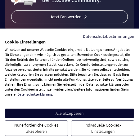
der 123.live Community.
Jetzt Fan werden
Datenschutzbestimmungen
Cookie-Einstellungen
Wir setzen auf unserer Webseite Cookies ein, um die Nutzung unseres Angebotes
Vertrag widerrufen
für Sie so angenehm wie möglich zu gestalten. Es werden Cookies eingesetzt, die
für den Betrieb der Seite und für den Onlineshop notwendig sind, sowie solche,
die lediglich zu anonymen Statistikzwecken, für Komforteinstellungen oder zur
Anzeige personalisierter Inhalte genutzt werden. Sie können selbst entscheiden,
Zahlungsarten
welche Kategorien Sie zulassen möchten. Bitte beachten Sie, dass auf Basis Ihrer
Einstellungen womöglich nicht mehr alle Funktionalitäten der Seite zur Verfügung
stehen. Ihre Einwilligung können Sie jederzeit in der Datenschutzerklärung oder
Wir versenden mit
unter den Cookieeinstellungen widerrufen. Weitere Informationen finden Sie in
unserer
Datenschutzerklärung
.
Service Hotline
Alle akzeptieren
Besuchen Sie uns
Nur erforderliche Cookies
Individuelle Cookies-
akzeptieren
Einstellungen
Cookie Einstellungen
AGB
Datenschutz
Impressum