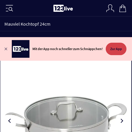
Mauviel Kochtopf 24cm
Mit der App noch schneller zum Schnäppchen!
Zur App