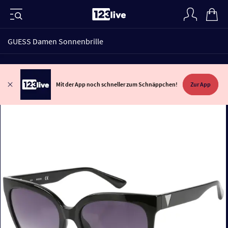
GUESS Damen Sonnenbrille
Mit der App noch schneller zum Schnäppchen!
Zur App