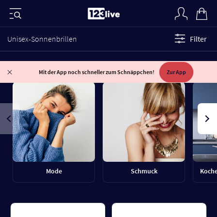
Unisex-Sonnenbrillen
Filter
Mit der App noch schneller zum Schnäppchen!
Zur App
Mode
Schmuck
Koche