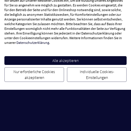
Wir setzen auf unserer Webseite Cookies ein, um die Nutzung unseres Angebotes
Abonnieren
für Sie so angenehm wie möglich zu gestalten. Es werden Cookies eingesetzt, die
für den Betrieb der Seite und für den Onlineshop notwendig sind, sowie solche,
die lediglich zu anonymen Statistikzwecken, für Komforteinstellungen oder zur
Anzeige personalisierter Inhalte genutzt werden. Sie können selbst entscheiden,
welche Kategorien Sie zulassen möchten. Bitte beachten Sie, dass auf Basis Ihrer
Einstellungen womöglich nicht mehr alle Funktionalitäten der Seite zur Verfügung
stehen. Ihre Einwilligung können Sie jederzeit in der Datenschutzerklärung oder
unter den Cookieeinstellungen widerrufen. Weitere Informationen finden Sie in
unserer
Datenschutzerklärung
.
Alle akzeptieren
Nur erforderliche Cookies
Weitersagen lohnt sich für Dich und Deine
Individuelle Cookies-
akzeptieren
Einstellungen
Freunde! Empfiehl uns weiter und Ihr erhaltet
jeweils einen Einkaufsgutschein über 10 €*.
Jetzt Freunde werben