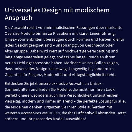
Ausdruck einer offenen und modernen Lebensweise, die Unterschiede
überwindet und gemeinsame Trends schafft.
Universelles Design mit modischem
Anspruch
Die Auswahl reicht von minimalistischen Fassungen über markante
Oversize-Modelle bis hin zu Klassikern mit klarer Linienführung.
Unisex-Sonnenbrillen überzeugen durch Formen und Farben, die für
jedes Gesicht geeignet sind – unabhängig von Geschlecht oder
Altersgruppe. Dabei wird Wert auf hochwertige Verarbeitung und
langlebige Materialien gelegt, sodass Sie lange Freude an Ihrem
neuen Lieblingsaccessoire haben. Modische Unisex-Brillen zeigen,
dass universelles Design keineswegs langweilig ist, sondern im
Gegenteil für Eleganz, Modernität und Alltagstauglichkeit steht.
Entdecken Sie jetzt unsere exklusive Auswahl an Unisex-
Sonnenbrillen und finden Sie Modelle, die nicht nur Ihren Look
perfektionieren, sondern auch Ihre Persönlichkeit unterstreichen.
Vielseitig, modern und immer im Trend – die perfekte Lösung für alle,
die Mode neu denken. Ergänzen Sie Ihren Style außerdem mit
weiteren Accessoires wie
Brillen
, die Ihr Outfit stilvoll abrunden. Jetzt
stöbern und Ihr passendes Modell auswählen!