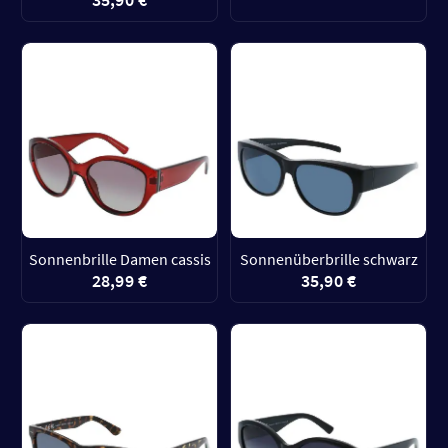
29,99 €
schwarz
35,90 €
Sonnenbrille Damen cassis
Sonnenüberbrille schwarz
28,99 €
35,90 €