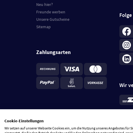
Neu hier?
Freunde werben
Folge
Unsere Gutscheine
Sitemap
Zahlungsarten
Wir v
*
Standa
je Beste
Cookie-Einstellungen
5 Tage
Wir setzen auf unserer Webseite Cookies ein, um die Nutzung unseres Angebotes für 
eingesetzt, die für den Betrieb der Seite und für den Onlineshop notwendig sind, sowi