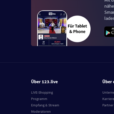
näher
Smar
lade
Über 123.live
Über 
LIVE-Shopping
Untern
Programm
Karrier
Empfang & Stream
Partner
Moderatoren