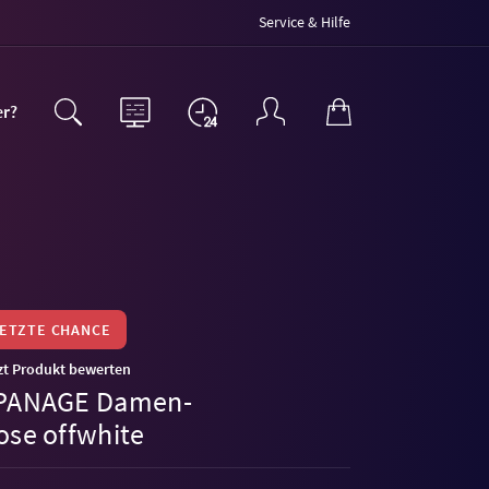
Service & Hilfe
er?
LETZTE CHANCE
zt Produkt bewerten
PANAGE Damen-
ose offwhite