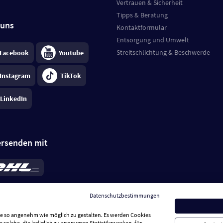
Vertrauen & Sicherheit
Tipps & Beratung
 uns
Kontaktformular
Entsorgung und Umwelt
Streitschlichtung & Beschwerde
Facebook
Youtube
Instagram
TikTok
LinkedIn
ersenden mit
rd 6,95 €
; bei Kühlware zzgl. 0,99 €
llung, insgesamt 7,94 €. Lieferzeit
3-
Datenschutzbestimmungen
.
Preise inkl. MwSt.
Sie so angenehm wie möglich zu gestalten. Es werden Cookies
e solche, die lediglich zu anonymen Statistikzwecken, für