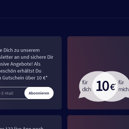
e Dich zu unserem
letter an und sichere Dir
usive Angebote! Als
eschön erhältst Du
n Gutschein über 10 €*
Abonnieren
er 123.live App noch