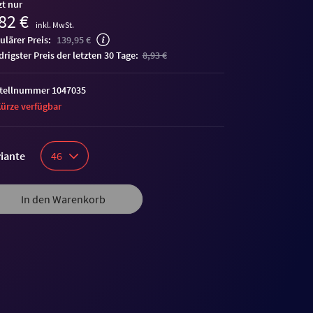
zt nur
82 €
inkl. MwSt.
ulärer Preis:
139,95 €
edrigster Preis der letzten 30 Tage:
8,93 €
tellnummer 1047035
Kürze verfügbar
iante
46
In den Warenkorb