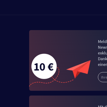
Meld
News
exkl
Dank
eine
Mit d