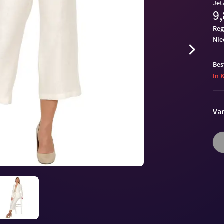
Jet
9,
Reg
ni
Bes
In 
Var