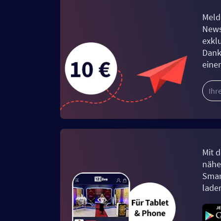
Meld
News
exkl
Dank
eine
Mit d
näher
Smar
lade