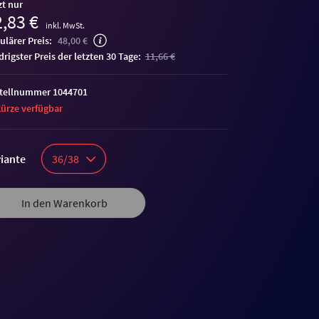
zt nur
,83 €
inkl. MwSt.
ulärer Preis:
48,00 €
edrigster Preis der letzten 30 Tage:
11,66 €
tellnummer 1044701
Kürze verfügbar
iante
36/38
In den Warenkorb