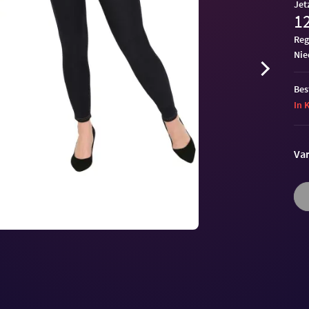
Jet
12
Reg
ni
Bes
In 
Var