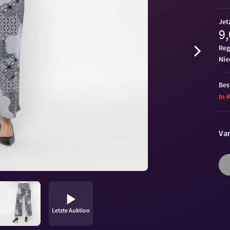
Jet
9,
Reg
ni
Bes
In 
Var
Letzte Auktion