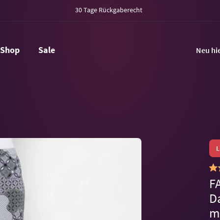
30 Tage Rückgaberecht
Shop
Sale
Neu hi
F
D
m