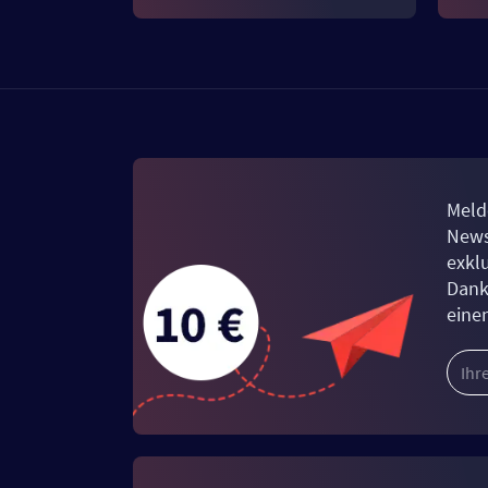
Meld
News
exkl
Dank
eine