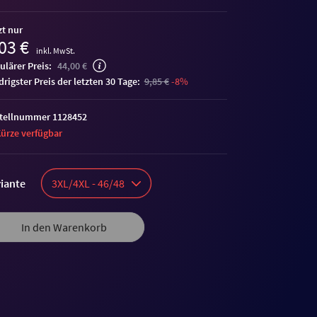
zt nur
03 €
inkl. MwSt.
ulärer Preis:
44,00 €
edrigster Preis der letzten 30 Tage:
9,85 €
-8%
tellnummer 1128452
Kürze verfügbar
iante
3XL/4XL - 46/48
In den Warenkorb