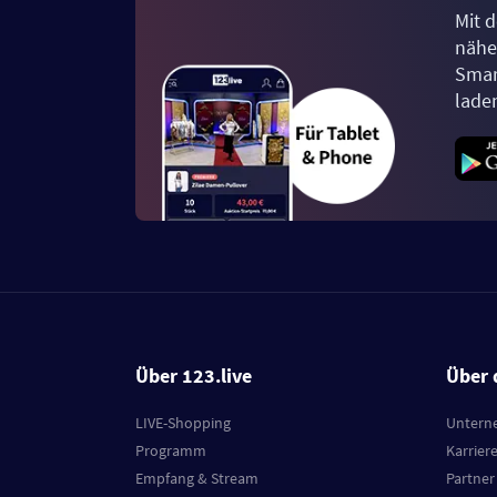
Mit d
näher
Smar
lade
Über 123.live
Über 
LIVE-Shopping
Untern
Programm
Karrier
Empfang & Stream
Partner