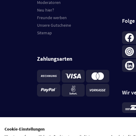
Moderatoren
Neu hier?
Freunde werben
Folge
Unsere Gutscheine
Sitemap
Zahlungsarten
Wir v
*
Standa
je Beste
Cookie-Einstellungen
5 Tage