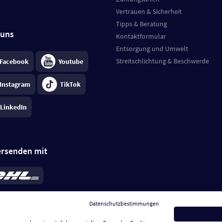
Vertrauen & Sicherheit
Tipps & Beratung
 uns
Kontaktformular
Entsorgung und Umwelt
Streitschlichtung & Beschwerde
Facebook
Youtube
Instagram
TikTok
LinkedIn
ersenden mit
rd 6,95 €
; bei Kühlware zzgl. 0,99 €
llung, insgesamt 7,94 €. Lieferzeit
3-
Datenschutzbestimmungen
.
Preise inkl. MwSt.