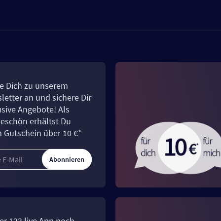
e Dich zu unserem
letter an und sichere Dir
usive Angebote! Als
eschön erhältst Du
n Gutschein über 10 €*
Abonnieren
er 123.live App noch