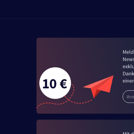
Meld
News
exkl
Dank
eine
Mit d