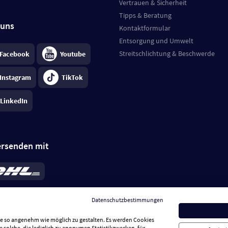
Vertrauen & Sicherheit
Tipps & Beratung
 uns
Kontaktformular
Entsorgung und Umwelt
Streitschlichtung & Beschwerde
Facebook
Youtube
Instagram
TikTok
LinkedIn
ersenden mit
rd 6,95 €
; bei Kühlware zzgl. 0,99 €
llung, insgesamt 7,94 €. Lieferzeit
3-
Datenschutzbestimmungen
.
Preise inkl. MwSt.
Sie so angenehm wie möglich zu gestalten. Es werden Cookies
e solche, die lediglich zu anonymen Statistikzwecken, für