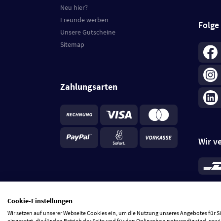
Neu hier?
Freunde werben
Folge
Unsere Gutscheine
Sitemap
Zahlungsarten
Wir v
*
Standa
je Beste
Cookie-Einstellungen
5 Tage
Wir setzen auf unserer Webseite Cookies ein, um die Nutzung unseres Angebotes für 
eingesetzt, die für den Betrieb der Seite und für den Onlineshop notwendig sind, sowi