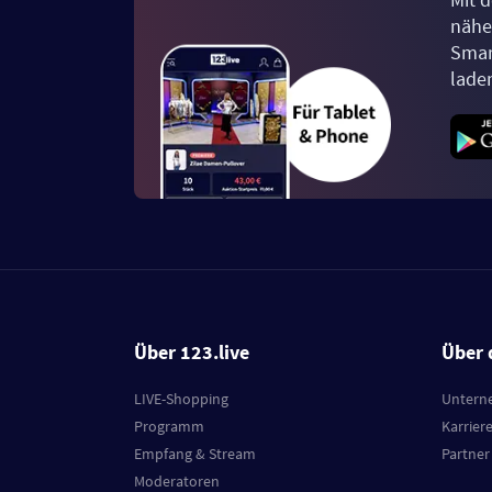
näher
Smar
lade
Über 123.live
Über 
LIVE-Shopping
Untern
Programm
Karrier
Empfang & Stream
Partner
Moderatoren