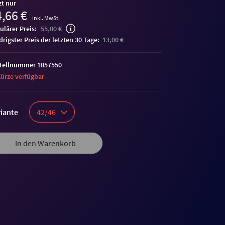
zt nur
,66 €
inkl. MwSt.
ulärer Preis:
55,00 €
edrigster Preis der letzten 30 Tage:
13,00 €
tellnummer 1057550
Kürze verfügbar
iante
42/46
In den Warenkorb