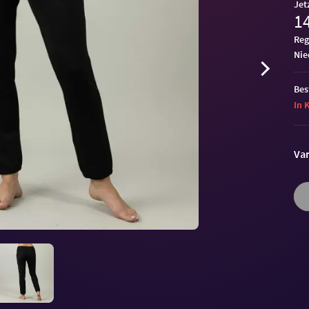
Jet
14
Reg
ni
Bes
In 
Var