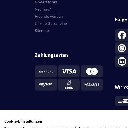
Moderatoren
Neu hier?
Freunde werben
Folge
Unsere Gutscheine
Sitemap
Zahlungsarten
Wir v
*
Standa
je Beste
Cookie-Einstellungen
5 Tage