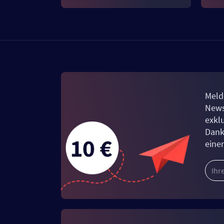
Meld
News
exkl
Dank
eine