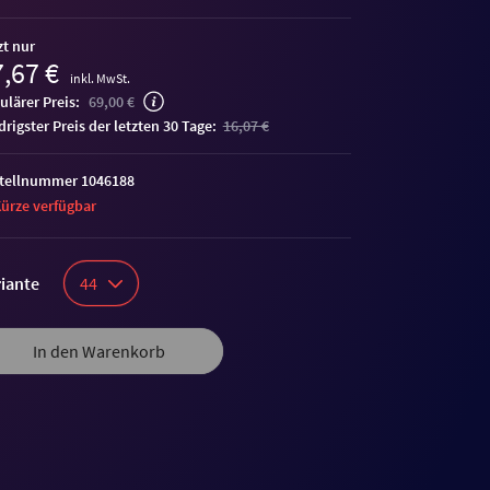
zt nur
,67 €
inkl. MwSt.
ulärer Preis:
69,00 €
edrigster Preis der letzten 30 Tage:
16,07 €
tellnummer 1046188
Kürze verfügbar
iante
44
In den Warenkorb