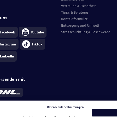
Vertrauen & Sicherheit
Tipps & Beratung
 uns
Kontaktformular
Entsorgung und Umwelt
Streitschlichtung & Beschwerde
Facebook
Youtube
Instagram
TikTok
LinkedIn
ersenden mit
rd 6,95 €
; bei Kühlware zzgl. 0,99 €
llung, insgesamt 7,94 €. Lieferzeit
3-
Datenschutzbestimmungen
.
Preise inkl. MwSt.