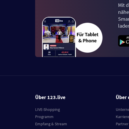
Mit d
näher
Smar
lade
Über 123.live
Über 
LIVE-Shopping
Untern
Programm
Karrier
Empfang & Stream
Partner