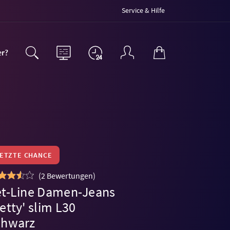
Service & Hilfe
er?
LETZTE CHANCE
(
2 Bewertungen
)
et-Line Damen-Jeans
etty' slim L30
chwarz