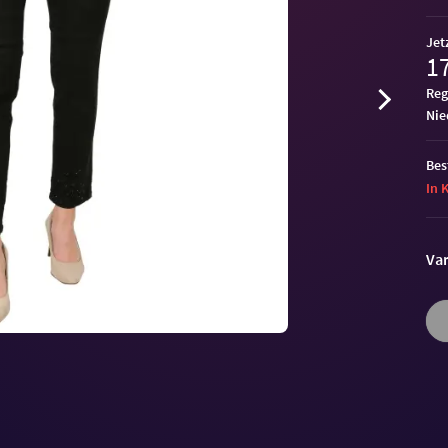
Jet
17
Reg
ni
Bes
In 
Var