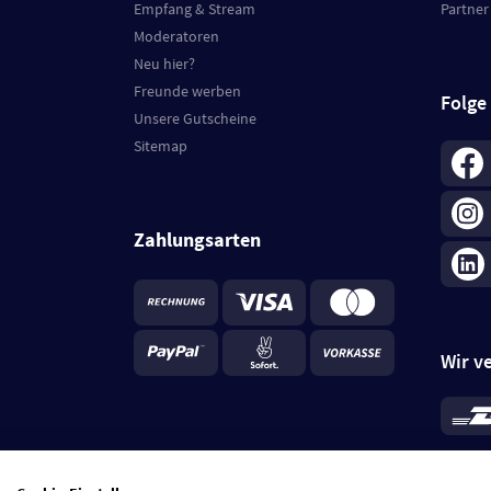
Empfang & Stream
Partner
Moderatoren
Neu hier?
Freunde werben
Folge
Unsere Gutscheine
Sitemap
Zahlungsarten
Wir v
*
Standa
je Beste