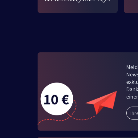
Meld
News
exkl
Dank
eine