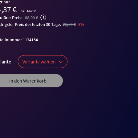
zt nur
,37 €
inkl. MwSt.
ulärer Preis:
88,00 €
edrigster Preis der letzten 30 Tage:
26,59 €
-8%
tellnummer 1124154
iante
Variante wählen
In den Warenkorb