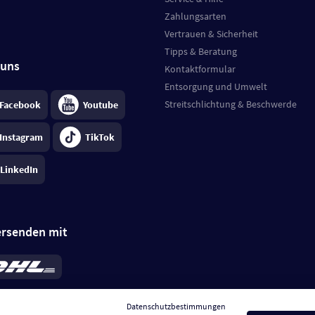
Zahlungsarten
Vertrauen & Sicherheit
Tipps & Beratung
 uns
Kontaktformular
Entsorgung und Umwelt
Streitschlichtung & Beschwerde
Facebook
Youtube
Instagram
TikTok
LinkedIn
ersenden mit
rd 6,95 €
; bei Kühlware zzgl. 0,99 €
llung, insgesamt 7,94 €. Lieferzeit
3-
Datenschutzbestimmungen