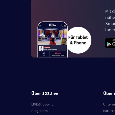
Mit d
näher
Smar
lade
Über 123.live
Über 
LIVE-Shopping
Untern
Programm
Karrier