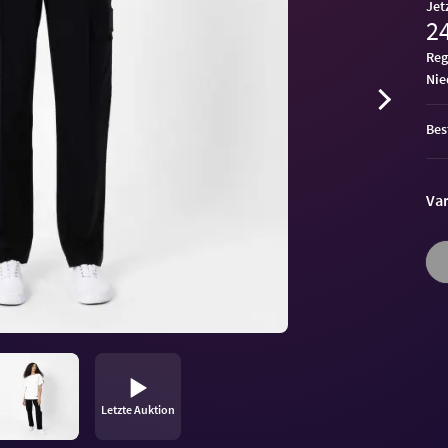
Jet
24
Reg
ni
Bes
Var
Letzte Auktion