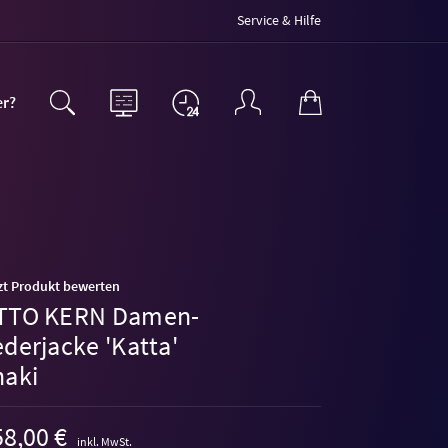
Service & Hilfe
er?
zt Produkt bewerten
TTO KERN Damen-
derjacke 'Katta'
haki
8,00 €
inkl. MwSt.