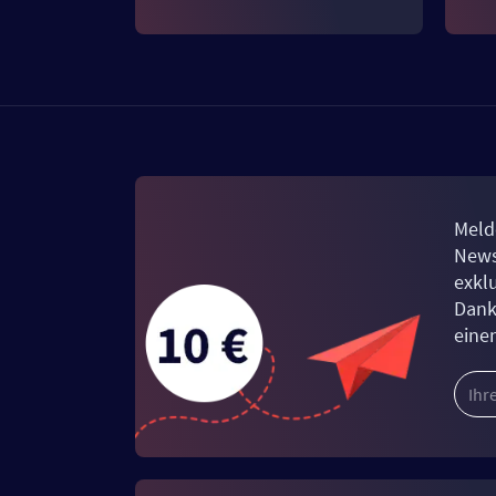
Meld
News
exkl
Dank
eine