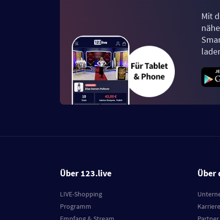
Mit d
näher
Smar
lade
Über 123.live
Über 
LIVE-Shopping
Untern
Programm
Karrier
Empfang & Stream
Partner