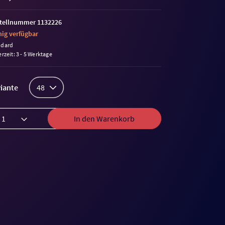
tellnummer 1132226
ig verfügbar
ndard
erzeit: 3 - 5 Werktage
iante
48
In den Warenkorb