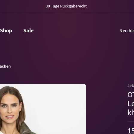
30 Tage Rückgaberecht
Shop
Sale
Neu hi
acken
Jet
O
Le
k
15