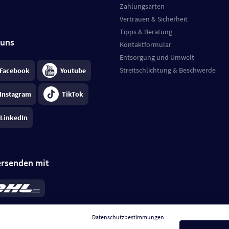
Zahlungsarten
Vertrauen & Sicherheit
Tipps & Beratung
 uns
Kontaktformular
Entsorgung und Umwelt
Streitschlichtung & Beschwerde
Facebook
Youtube
Instagram
TikTok
LinkedIn
ersenden mit
rd 6,95 €
; bei Kühlware zzgl. 0,99 €
llung, insgesamt 7,94 €. Lieferzeit
3-
Datenschutzbestimmungen
.
Preise inkl. MwSt.