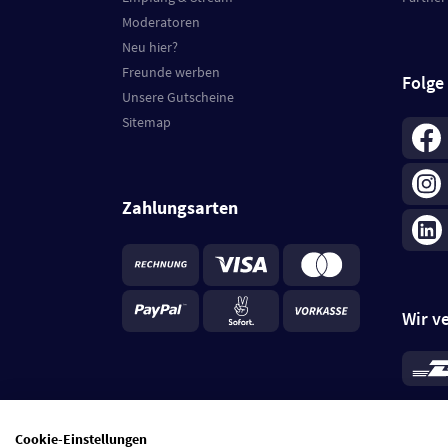
Moderatoren
Neu hier?
Freunde werben
Folge
Unsere Gutscheine
Sitemap
Zahlungsarten
Wir v
*
Standa
je Beste
Cookie-Einstellungen
5 Tage