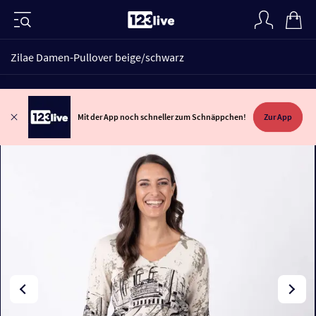
Zilae Damen-Pullover beige/schwarz
Mit der App noch schneller zum Schnäppchen!
Zur App