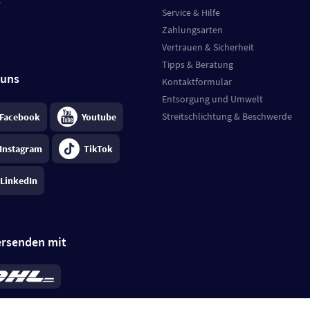
e
Service & Hilfe
Zahlungsarten
Vertrauen & Sicherheit
Tipps & Beratung
 uns
Kontaktformular
Entsorgung und Umwelt
Streitschlichtung & Beschwerde
Facebook
Youtube
Instagram
TikTok
LinkedIn
ersenden mit
rd 6,95 €
; bei Kühlware zzgl. 0,99 €