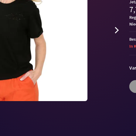
Jet
7,
Reg
ni
Bes
In 
Var