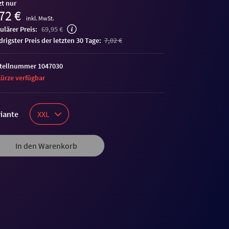
zt nur
72 €
inkl. MwSt.
ulärer Preis:
69,95 €
edrigster Preis der letzten 30 Tage:
7,02 €
tellnummer 1047030
Kürze verfügbar
iante
XXL
In den Warenkorb