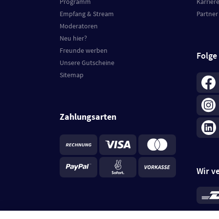
Programm
Karrier
Empfang & Stream
Partner
Moderatoren
Neu hier?
Freunde werben
Folge
Unsere Gutscheine
Sitemap
Zahlungsarten
Wir v
*
Standa