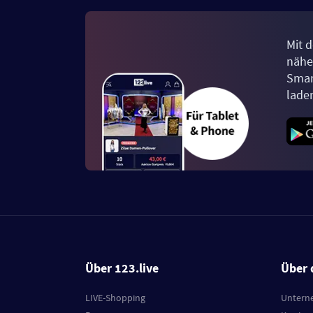
Mit d
näher
Smar
lade
Über 123.live
Über 
LIVE-Shopping
Untern