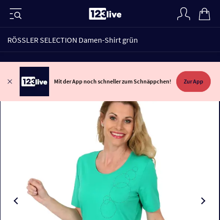
RÖSSLER SELECTION Damen-Shirt grün
Mit der App noch schneller zum Schnäppchen!
Zur App