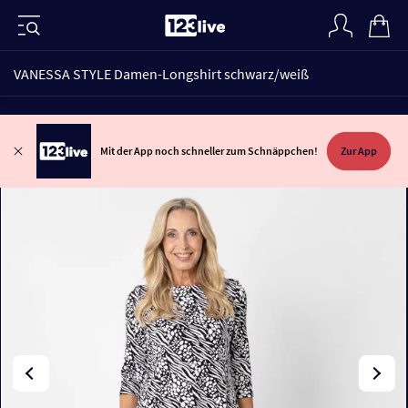
VANESSA STYLE Damen-Longshirt schwarz/weiß
Mit der App noch schneller zum Schnäppchen!
Zur App