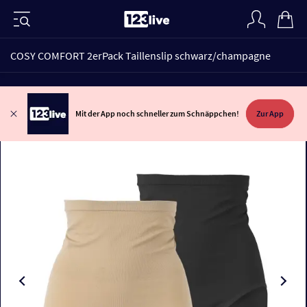
COSY COMFORT 2erPack Taillenslip schwarz/champagne
Mit der App noch schneller zum Schnäppchen!
Zur App