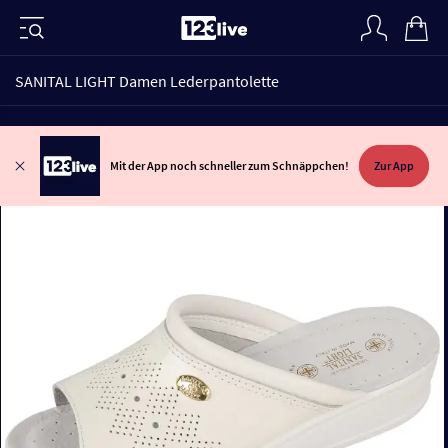
SANITAL LIGHT Damen Lederpantolette
Mit der App noch schneller zum Schnäppchen!
Zur App